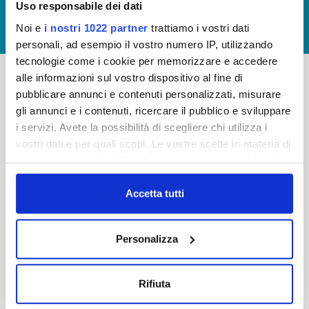
Uso responsabile dei dati
GIUDICA IL SERVIZIO
Noi e
i nostri 1022 partner
trattiamo i vostri dati
LAVORA CON NOI
personali, ad esempio il vostro numero IP, utilizzando
tecnologie come i cookie per memorizzare e accedere
alle informazioni sul vostro dispositivo al fine di
pubblicare annunci e contenuti personalizzati, misurare
-
-
gli annunci e i contenuti, ricercare il pubblico e sviluppare
Publiacqua S.p.A
FAQ
i servizi. Avete la possibilità di scegliere chi utilizza i
Via Villamagna 90/c -
vostri dati e per quali scopi. Le vostre scelte in materia di
PRIVACY POLICY
50126 Fi
privacy sono applicabili solo su questa proprietà digitale
Tel. +39 055688903
NOTE LEGALI
in cui avete effettuato le vostre scelte. È possibile
Fax. +39 0556862495
COOKIE
modificare o revocare il proprio consenso in qualsiasi
Accetta tutti
-
momento dalla Dichiarazione sui cookie o facendo clic
WHISTLEBLOWING
Cap. Soc. 150.280.056,72
sull'icona di attivazione della privacy.
CREDITS
Personalizza
i.v.
Reg Imprese Firenze
Con il tuo consenso, vorremmo anche:
C.F. e P.I. 05040110487
raccogliere informazioni sulla tua posizione
Rifiuta
R.E.A. 514782
geografica, con un'approssimazione di qualche