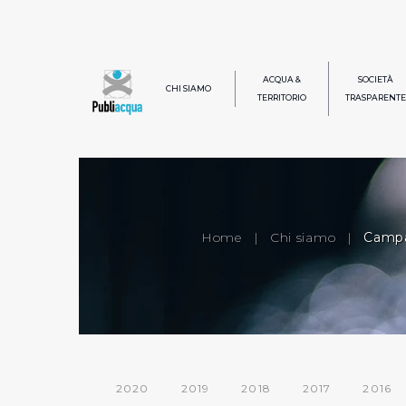
ACQUA &
SOCIETÀ
CHI SIAMO
TERRITORIO
TRASPARENTE
Home
|
Chi siamo
|
Campa
2020
2019
2018
2017
2016