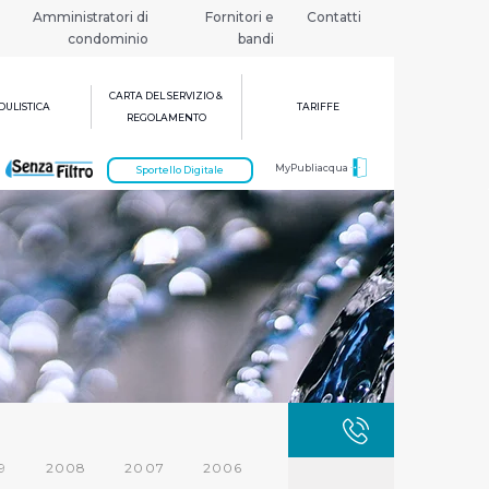
Amministratori di
Fornitori e
Contatti
condominio
bandi
CARTA DEL SERVIZIO &
ULISTICA
TARIFFE
REGOLAMENTO
MyPubliacqua
Sportello Digitale
GUASTI
800 3
9
2008
2007
2006