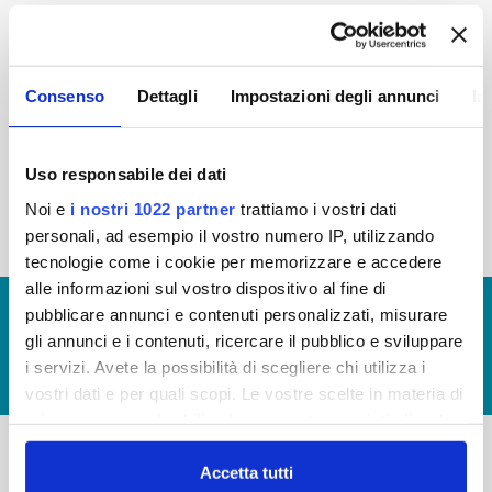
2015
2014
2013
2012
2011
2010
2009
2008
Consenso
Dettagli
Impostazioni degli annunci
In
2007
2006
2005
Uso responsabile dei dati
Noi e
i nostri 1022 partner
trattiamo i vostri dati
« prima
‹ precedente
1
2
personali, ad esempio il vostro numero IP, utilizzando
tecnologie come i cookie per memorizzare e accedere
alle informazioni sul vostro dispositivo al fine di
© Copyright 2017 - 2026
GLOSSARIO
pubblicare annunci e contenuti personalizzati, misurare
gli annunci e i contenuti, ricercare il pubblico e sviluppare
GIUDICA IL SERVIZIO
i servizi. Avete la possibilità di scegliere chi utilizza i
LAVORA CON NOI
vostri dati e per quali scopi. Le vostre scelte in materia di
privacy sono applicabili solo su questa proprietà digitale
in cui avete effettuato le vostre scelte. È possibile
modificare o revocare il proprio consenso in qualsiasi
Accetta tutti
-
-