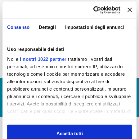
2015
2014
2013
2012
2011
2010
2009
2008
Consenso
Dettagli
Impostazioni degli annunci
In
2007
2006
2005
Uso responsabile dei dati
Noi e
i nostri 1022 partner
trattiamo i vostri dati
« prima
‹ precedente
1
2
personali, ad esempio il vostro numero IP, utilizzando
tecnologie come i cookie per memorizzare e accedere
alle informazioni sul vostro dispositivo al fine di
© Copyright 2017 - 2026
GLOSSARIO
pubblicare annunci e contenuti personalizzati, misurare
gli annunci e i contenuti, ricercare il pubblico e sviluppare
GIUDICA IL SERVIZIO
i servizi. Avete la possibilità di scegliere chi utilizza i
LAVORA CON NOI
vostri dati e per quali scopi. Le vostre scelte in materia di
privacy sono applicabili solo su questa proprietà digitale
in cui avete effettuato le vostre scelte. È possibile
modificare o revocare il proprio consenso in qualsiasi
Accetta tutti
-
-