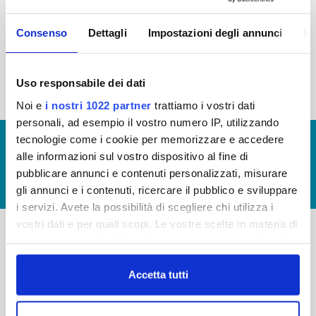
2015
2014
2013
2012
Consenso
Dettagli
Impostazioni degli annunci
In
2011
2010
2009
2008
2007
2006
2005
Uso responsabile dei dati
Noi e
i nostri 1022 partner
trattiamo i vostri dati
personali, ad esempio il vostro numero IP, utilizzando
tecnologie come i cookie per memorizzare e accedere
© Copyright 2017 - 2026
GLOSSARIO
alle informazioni sul vostro dispositivo al fine di
GIUDICA IL SERVIZIO
pubblicare annunci e contenuti personalizzati, misurare
LAVORA CON NOI
gli annunci e i contenuti, ricercare il pubblico e sviluppare
i servizi. Avete la possibilità di scegliere chi utilizza i
vostri dati e per quali scopi. Le vostre scelte in materia di
privacy sono applicabili solo su questa proprietà digitale
-
-
in cui avete effettuato le vostre scelte. È possibile
modificare o revocare il proprio consenso in qualsiasi
Accetta tutti
Publiacqua S.p.A
FAQ
momento dalla Dichiarazione sui cookie o facendo clic
Via Villamagna 90/c -
PRIVACY POLICY
sull'icona di attivazione della privacy.
50126 Fi