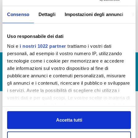
2015
2014
2013
2012
Consenso
Dettagli
Impostazioni degli annunci
In
2011
2010
2009
2008
2007
2006
2005
Uso responsabile dei dati
Noi e
i nostri 1022 partner
trattiamo i vostri dati
personali, ad esempio il vostro numero IP, utilizzando
tecnologie come i cookie per memorizzare e accedere
© Copyright 2017 - 2026
GLOSSARIO
alle informazioni sul vostro dispositivo al fine di
GIUDICA IL SERVIZIO
pubblicare annunci e contenuti personalizzati, misurare
LAVORA CON NOI
gli annunci e i contenuti, ricercare il pubblico e sviluppare
i servizi. Avete la possibilità di scegliere chi utilizza i
vostri dati e per quali scopi. Le vostre scelte in materia di
privacy sono applicabili solo su questa proprietà digitale
-
-
in cui avete effettuato le vostre scelte. È possibile
modificare o revocare il proprio consenso in qualsiasi
Accetta tutti
Publiacqua S.p.A
FAQ
momento dalla Dichiarazione sui cookie o facendo clic
Via Villamagna 90/c -
PRIVACY POLICY
sull'icona di attivazione della privacy.
50126 Fi