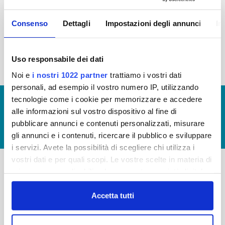
2015
2014
2013
2012
Consenso
Dettagli
Impostazioni degli annunci
In
2011
2010
2009
2008
2007
2006
2005
Uso responsabile dei dati
Noi e
i nostri 1022 partner
trattiamo i vostri dati
personali, ad esempio il vostro numero IP, utilizzando
tecnologie come i cookie per memorizzare e accedere
© Copyright 2017 - 2026
GLOSSARIO
alle informazioni sul vostro dispositivo al fine di
GIUDICA IL SERVIZIO
pubblicare annunci e contenuti personalizzati, misurare
LAVORA CON NOI
gli annunci e i contenuti, ricercare il pubblico e sviluppare
i servizi. Avete la possibilità di scegliere chi utilizza i
vostri dati e per quali scopi. Le vostre scelte in materia di
privacy sono applicabili solo su questa proprietà digitale
-
-
in cui avete effettuato le vostre scelte. È possibile
modificare o revocare il proprio consenso in qualsiasi
Accetta tutti
Publiacqua S.p.A
FAQ
momento dalla Dichiarazione sui cookie o facendo clic
Via Villamagna 90/c -
PRIVACY POLICY
sull'icona di attivazione della privacy.
50126 Fi