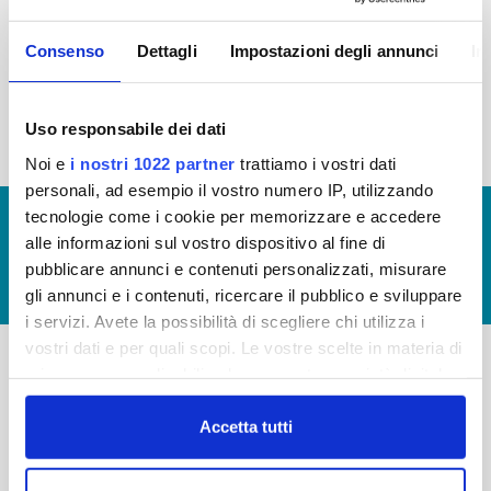
2015
2014
2013
2012
Consenso
Dettagli
Impostazioni degli annunci
In
2011
2010
2009
2008
2007
2006
2005
Uso responsabile dei dati
Noi e
i nostri 1022 partner
trattiamo i vostri dati
personali, ad esempio il vostro numero IP, utilizzando
tecnologie come i cookie per memorizzare e accedere
© Copyright 2017 - 2026
GLOSSARIO
alle informazioni sul vostro dispositivo al fine di
GIUDICA IL SERVIZIO
pubblicare annunci e contenuti personalizzati, misurare
LAVORA CON NOI
gli annunci e i contenuti, ricercare il pubblico e sviluppare
i servizi. Avete la possibilità di scegliere chi utilizza i
vostri dati e per quali scopi. Le vostre scelte in materia di
privacy sono applicabili solo su questa proprietà digitale
-
-
in cui avete effettuato le vostre scelte. È possibile
modificare o revocare il proprio consenso in qualsiasi
Accetta tutti
Publiacqua S.p.A
FAQ
momento dalla Dichiarazione sui cookie o facendo clic
Via Villamagna 90/c -
PRIVACY POLICY
sull'icona di attivazione della privacy.
50126 Fi