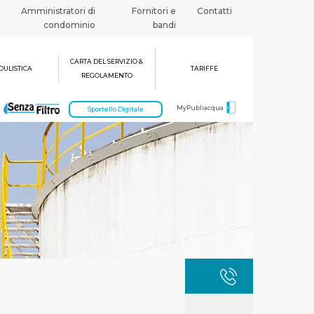
Amministratori di
Fornitori e
Contatti
condominio
bandi
CARTA DEL SERVIZIO &
ULISTICA
TARIFFE
REGOLAMENTO
MyPubliacqua
Sportello Digitale
GUASTI
800 3