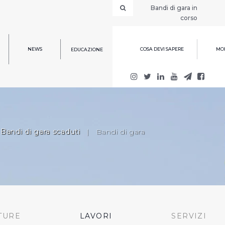
Bandi di gara in
corso
NEWS
COSA DEVI SAPERE
MOD
EDUCAZIONE
Bandi di gara scaduti
|
Bandi di gara
TURE
LAVORI
SERVIZI