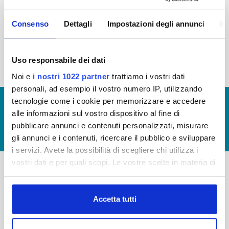
2015
2014
2013
2012
Consenso
Dettagli
Impostazioni degli annunci
In
2011
2010
2009
2008
2007
2006
2005
Uso responsabile dei dati
Noi e
i nostri 1022 partner
trattiamo i vostri dati
personali, ad esempio il vostro numero IP, utilizzando
tecnologie come i cookie per memorizzare e accedere
© Copyright 2017 - 2026
GLOSSARIO
alle informazioni sul vostro dispositivo al fine di
GIUDICA IL SERVIZIO
pubblicare annunci e contenuti personalizzati, misurare
LAVORA CON NOI
gli annunci e i contenuti, ricercare il pubblico e sviluppare
i servizi. Avete la possibilità di scegliere chi utilizza i
vostri dati e per quali scopi. Le vostre scelte in materia di
privacy sono applicabili solo su questa proprietà digitale
-
-
in cui avete effettuato le vostre scelte. È possibile
modificare o revocare il proprio consenso in qualsiasi
Accetta tutti
Publiacqua S.p.A
FAQ
momento dalla Dichiarazione sui cookie o facendo clic
Via Villamagna 90/c -
PRIVACY POLICY
sull'icona di attivazione della privacy.
50126 Fi