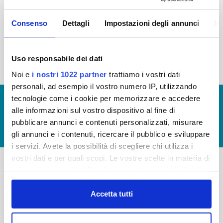
2015
2014
2013
2012
Consenso
Dettagli
Impostazioni degli annunci
In
2011
2010
2009
2008
2007
2006
2005
Uso responsabile dei dati
Noi e
i nostri 1022 partner
trattiamo i vostri dati
personali, ad esempio il vostro numero IP, utilizzando
tecnologie come i cookie per memorizzare e accedere
© Copyright 2017 - 2026
GLOSSARIO
alle informazioni sul vostro dispositivo al fine di
GIUDICA IL SERVIZIO
pubblicare annunci e contenuti personalizzati, misurare
LAVORA CON NOI
gli annunci e i contenuti, ricercare il pubblico e sviluppare
i servizi. Avete la possibilità di scegliere chi utilizza i
vostri dati e per quali scopi. Le vostre scelte in materia di
privacy sono applicabili solo su questa proprietà digitale
-
-
in cui avete effettuato le vostre scelte. È possibile
modificare o revocare il proprio consenso in qualsiasi
Accetta tutti
Publiacqua S.p.A
FAQ
momento dalla Dichiarazione sui cookie o facendo clic
Via Villamagna 90/c -
PRIVACY POLICY
sull'icona di attivazione della privacy.
50126 Fi