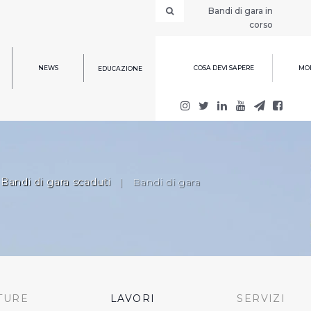
Bandi di gara in
corso
NEWS
COSA DEVI SAPERE
MOD
EDUCAZIONE
Bandi di gara scaduti
|
Bandi di gara
TURE
LAVORI
SERVIZI