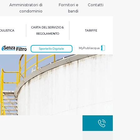
Amministratori di
Fornitori e
Contatti
condominio
bandi
CARTA DEL SERVIZIO &
ULISTICA
TARIFFE
REGOLAMENTO
MyPubliacqua
Sportello Digitale
GUASTI
800 3