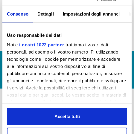
2015
2014
2013
2012
Consenso
Dettagli
Impostazioni degli annunci
In
2011
2010
2009
2008
2007
2006
2005
Uso responsabile dei dati
Noi e
i nostri 1022 partner
trattiamo i vostri dati
personali, ad esempio il vostro numero IP, utilizzando
tecnologie come i cookie per memorizzare e accedere
© Copyright 2017 - 2026
GLOSSARIO
alle informazioni sul vostro dispositivo al fine di
GIUDICA IL SERVIZIO
pubblicare annunci e contenuti personalizzati, misurare
LAVORA CON NOI
gli annunci e i contenuti, ricercare il pubblico e sviluppare
i servizi. Avete la possibilità di scegliere chi utilizza i
vostri dati e per quali scopi. Le vostre scelte in materia di
privacy sono applicabili solo su questa proprietà digitale
-
-
in cui avete effettuato le vostre scelte. È possibile
modificare o revocare il proprio consenso in qualsiasi
Accetta tutti
Publiacqua S.p.A
FAQ
momento dalla Dichiarazione sui cookie o facendo clic
Via Villamagna 90/c -
PRIVACY POLICY
sull'icona di attivazione della privacy.
50126 Fi