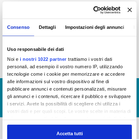
2015
2014
2013
2012
2011
2010
2009
2008
Consenso
Dettagli
Impostazioni degli annunci
In
2007
2006
2005
Uso responsabile dei dati
Noi e
i nostri 1022 partner
trattiamo i vostri dati
« prima
‹ precedente
1
2
personali, ad esempio il vostro numero IP, utilizzando
tecnologie come i cookie per memorizzare e accedere
alle informazioni sul vostro dispositivo al fine di
© Copyright 2017 - 2026
GLOSSARIO
pubblicare annunci e contenuti personalizzati, misurare
gli annunci e i contenuti, ricercare il pubblico e sviluppare
GIUDICA IL SERVIZIO
i servizi. Avete la possibilità di scegliere chi utilizza i
LAVORA CON NOI
vostri dati e per quali scopi. Le vostre scelte in materia di
privacy sono applicabili solo su questa proprietà digitale
in cui avete effettuato le vostre scelte. È possibile
modificare o revocare il proprio consenso in qualsiasi
Accetta tutti
-
-