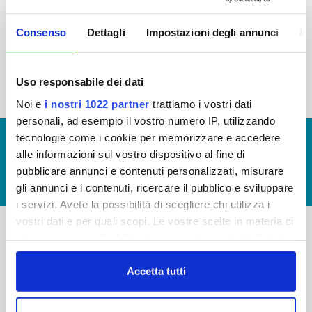
2015
2014
2013
2012
Consenso
Dettagli
Impostazioni degli annunci
In
2011
2010
2009
2008
2007
2006
2005
Uso responsabile dei dati
Noi e
i nostri 1022 partner
trattiamo i vostri dati
personali, ad esempio il vostro numero IP, utilizzando
tecnologie come i cookie per memorizzare e accedere
© Copyright 2017 - 2026
GLOSSARIO
alle informazioni sul vostro dispositivo al fine di
GIUDICA IL SERVIZIO
pubblicare annunci e contenuti personalizzati, misurare
LAVORA CON NOI
gli annunci e i contenuti, ricercare il pubblico e sviluppare
i servizi. Avete la possibilità di scegliere chi utilizza i
vostri dati e per quali scopi. Le vostre scelte in materia di
privacy sono applicabili solo su questa proprietà digitale
-
-
in cui avete effettuato le vostre scelte. È possibile
modificare o revocare il proprio consenso in qualsiasi
Accetta tutti
Publiacqua S.p.A
FAQ
momento dalla Dichiarazione sui cookie o facendo clic
Via Villamagna 90/c -
PRIVACY POLICY
sull'icona di attivazione della privacy.
50126 Fi