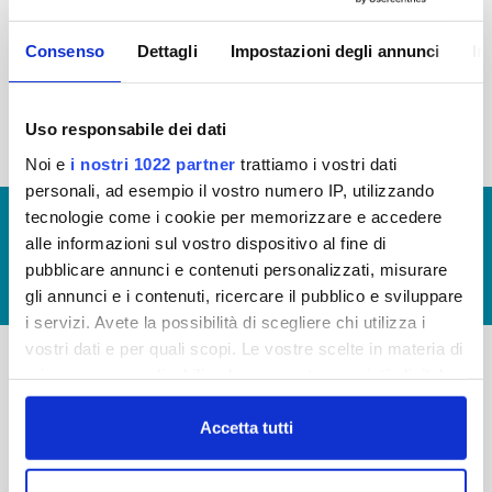
2015
2014
2013
2012
Consenso
Dettagli
Impostazioni degli annunci
In
2011
2010
2009
2008
2007
2006
2005
Uso responsabile dei dati
Noi e
i nostri 1022 partner
trattiamo i vostri dati
personali, ad esempio il vostro numero IP, utilizzando
tecnologie come i cookie per memorizzare e accedere
© Copyright 2017 - 2026
GLOSSARIO
alle informazioni sul vostro dispositivo al fine di
GIUDICA IL SERVIZIO
pubblicare annunci e contenuti personalizzati, misurare
LAVORA CON NOI
gli annunci e i contenuti, ricercare il pubblico e sviluppare
i servizi. Avete la possibilità di scegliere chi utilizza i
vostri dati e per quali scopi. Le vostre scelte in materia di
privacy sono applicabili solo su questa proprietà digitale
-
-
in cui avete effettuato le vostre scelte. È possibile
modificare o revocare il proprio consenso in qualsiasi
Accetta tutti
Publiacqua S.p.A
FAQ
momento dalla Dichiarazione sui cookie o facendo clic
Via Villamagna 90/c -
PRIVACY POLICY
sull'icona di attivazione della privacy.
50126 Fi