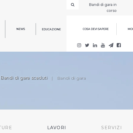
Bandi di gara in
corso
NEWS
COSA DEVI SAPERE
MOD
EDUCAZIONE
Bandi di gara scaduti
|
Bandi di gara
TURE
LAVORI
SERVIZI