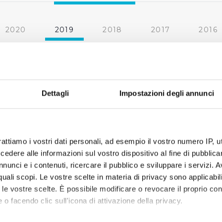
2020
2019
2018
2017
2016
2010
2009
2008
2007
« prima
‹ precedente
1
2
3
4
5
Dettagli
Impostazioni degli annunci
rattiamo i vostri dati personali, ad esempio il vostro numero IP, 
dere alle informazioni sul vostro dispositivo al fine di pubblica
nunci e i contenuti, ricercare il pubblico e sviluppare i servizi. A
r quali scopi. Le vostre scelte in materia di privacy sono applicabi
to le vostre scelte. È possibile modificare o revocare il proprio 
 o facendo clic sull'icona di attivazione della privacy.