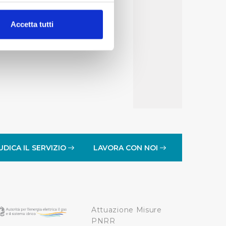
alche metro,
Accetta tutti
e specifiche (impronte
ezione dettagli
. Puoi
lità di base quali la
te dall’Utente e con i
affico sul nostro sito web,
idendo informazioni sul
 di analisi dei dati web,
UDICA IL SERVIZIO
LAVORA CON NOI
oni che l’Utente ha fornito
r le finalità sopra indicate.
Attuazione Misure
onando i singoli cookie
PNRR