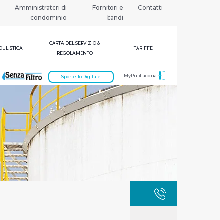
Amministratori di
Fornitori e
Contatti
condominio
bandi
CARTA DEL SERVIZIO &
ULISTICA
TARIFFE
REGOLAMENTO
MyPubliacqua
Sportello Digitale
GUASTI
800 3