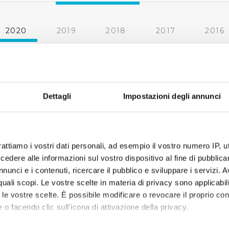
2020
2019
2018
2017
2016
2010
2009
2008
2007
« prima
‹ precedente
1
2
3
4
Dettagli
Impostazioni degli annunci
rattiamo i vostri dati personali, ad esempio il vostro numero IP, 
dere alle informazioni sul vostro dispositivo al fine di pubblica
nunci e i contenuti, ricercare il pubblico e sviluppare i servizi. A
r quali scopi. Le vostre scelte in materia di privacy sono applicabi
to le vostre scelte. È possibile modificare o revocare il proprio 
 o facendo clic sull'icona di attivazione della privacy.