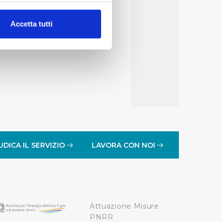
alche metro,
Accetta tutti
e specifiche (impronte
ezione dettagli
. Puoi
lità di base quali la
te dall’Utente e con i
affico sul nostro sito web,
idendo informazioni sul
 di analisi dei dati web,
UDICA IL SERVIZIO
LAVORA CON NOI
oni che l’Utente ha fornito
r le finalità sopra indicate.
Attuazione Misure
onando i singoli cookie
PNRR