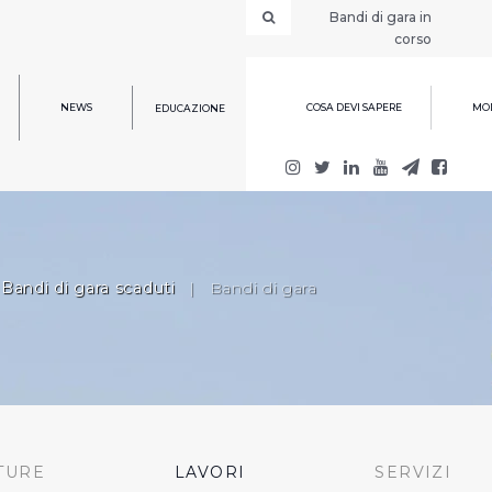
Bandi di gara in
corso
NEWS
COSA DEVI SAPERE
MOD
EDUCAZIONE
Bandi di gara scaduti
|
Bandi di gara
TURE
LAVORI
SERVIZI