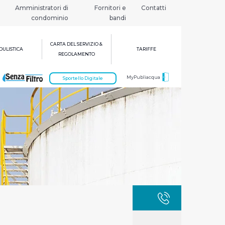
Amministratori di
Fornitori e
Contatti
condominio
bandi
CARTA DEL SERVIZIO &
ULISTICA
TARIFFE
REGOLAMENTO
MyPubliacqua
Sportello Digitale
GUASTI
800 3