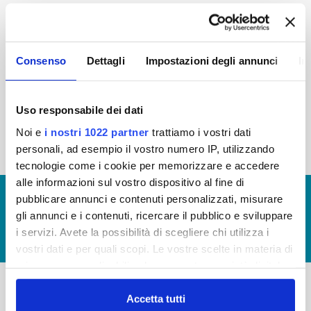
2015
2014
2013
2012
2011
2010
2009
2008
Consenso
Dettagli
Impostazioni degli annunci
In
2007
2006
2005
Uso responsabile dei dati
Noi e
i nostri 1022 partner
trattiamo i vostri dati
« prima
‹ precedente
1
2
3
4
personali, ad esempio il vostro numero IP, utilizzando
tecnologie come i cookie per memorizzare e accedere
alle informazioni sul vostro dispositivo al fine di
© Copyright 2017 - 2026
GLOSSARIO
pubblicare annunci e contenuti personalizzati, misurare
gli annunci e i contenuti, ricercare il pubblico e sviluppare
GIUDICA IL SERVIZIO
i servizi. Avete la possibilità di scegliere chi utilizza i
LAVORA CON NOI
vostri dati e per quali scopi. Le vostre scelte in materia di
privacy sono applicabili solo su questa proprietà digitale
in cui avete effettuato le vostre scelte. È possibile
modificare o revocare il proprio consenso in qualsiasi
Accetta tutti
-
-