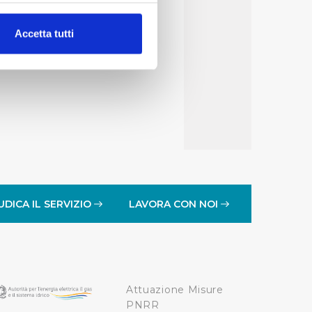
alche metro,
Accetta tutti
e specifiche (impronte
ezione dettagli
. Puoi
lità di base quali la
te dall’Utente e con i
affico sul nostro sito web,
idendo informazioni sul
 di analisi dei dati web,
UDICA IL SERVIZIO
LAVORA CON NOI
oni che l’Utente ha fornito
r le finalità sopra indicate.
Attuazione Misure
onando i singoli cookie
PNRR