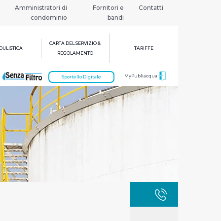
Amministratori di
Fornitori e
Contatti
condominio
bandi
CARTA DEL SERVIZIO &
ULISTICA
TARIFFE
REGOLAMENTO
MyPubliacqua
Sportello Digitale
GUASTI
800 3