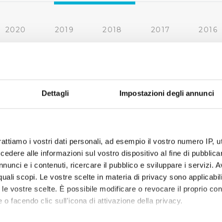
2020
2019
2018
2017
2016
2010
2009
2008
2007
cedente
…
42
43
44
45
46
47
48
4
Dettagli
Impostazioni degli annunci
rattiamo i vostri dati personali, ad esempio il vostro numero IP, 
dere alle informazioni sul vostro dispositivo al fine di pubblica
nunci e i contenuti, ricercare il pubblico e sviluppare i servizi. A
r quali scopi. Le vostre scelte in materia di privacy sono applicabi
to le vostre scelte. È possibile modificare o revocare il proprio 
 o facendo clic sull'icona di attivazione della privacy.