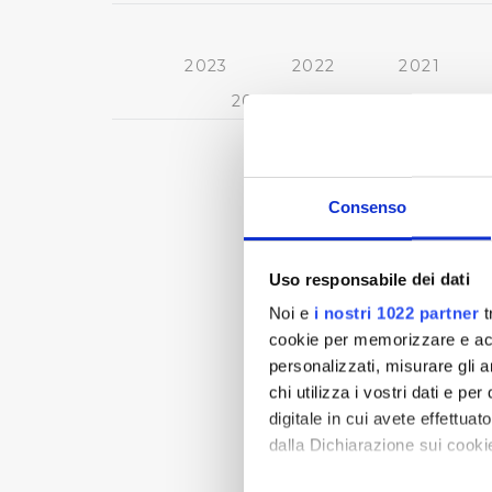
2023
2022
2021
2013
2012
2011
« prima
‹ pre
Consenso
Uso responsabile dei dati
Noi e
i nostri 1022 partner
t
cookie per memorizzare e acce
personalizzati, misurare gli an
chi utilizza i vostri dati e pe
digitale in cui avete effettua
dalla Dichiarazione sui cookie