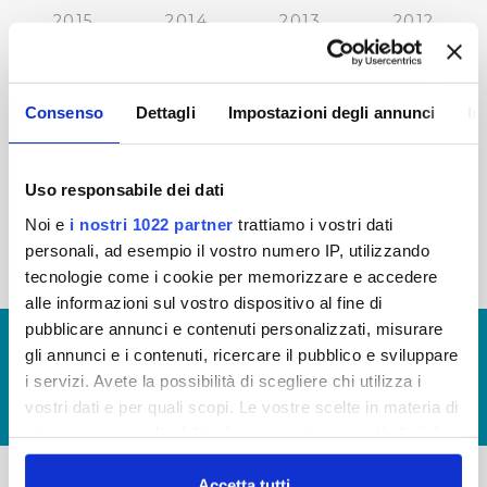
2015
2014
2013
2012
2011
2010
2009
2008
2007
2006
2005
Consenso
Dettagli
Impostazioni degli annunci
In
Uso responsabile dei dati
« prima
‹ precedente
…
42
43
44
45
Noi e
i nostri 1022 partner
trattiamo i vostri dati
personali, ad esempio il vostro numero IP, utilizzando
46
47
48
49
50
tecnologie come i cookie per memorizzare e accedere
alle informazioni sul vostro dispositivo al fine di
pubblicare annunci e contenuti personalizzati, misurare
© Copyright 2017 - 2026
GLOSSARIO
gli annunci e i contenuti, ricercare il pubblico e sviluppare
GIUDICA IL SERVIZIO
i servizi. Avete la possibilità di scegliere chi utilizza i
vostri dati e per quali scopi. Le vostre scelte in materia di
LAVORA CON NOI
privacy sono applicabili solo su questa proprietà digitale
in cui avete effettuato le vostre scelte. È possibile
modificare o revocare il proprio consenso in qualsiasi
Accetta tutti