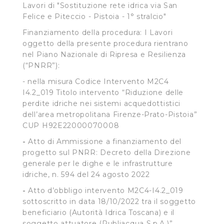
Lavori di "Sostituzione rete idrica via San
Felice e Piteccio - Pistoia - 1° stralcio"
Finanziamento della procedura: I Lavori
oggetto della presente procedura rientrano
nel Piano Nazionale di Ripresa e Resilienza
(“PNRR”):
- nella misura Codice Intervento M2C4
I4.2_019 Titolo intervento “Riduzione delle
perdite idriche nei sistemi acquedottistici
dell’area metropolitana Firenze-Prato-Pistoia”
CUP H92E22000070008
-
Atto di Ammissione a finanziamento del
progetto sul PNRR: Decreto della Direzione
generale per le dighe e le infrastrutture
idriche, n. 594 del 24 agosto 2022
-
Atto d’obbligo intervento M2C4-I4.2_019
sottoscritto in data 18/10/2022 tra il soggetto
beneficiario (Autorità Idrica Toscana) e il
soggetto attuatore (Publiacqua S.p.A.)”