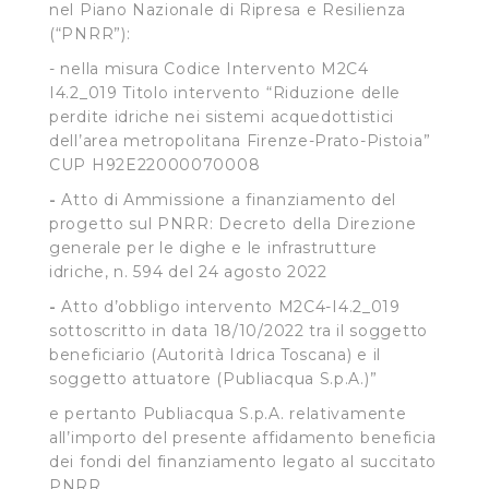
nel Piano Nazionale di Ripresa e Resilienza
(“PNRR”):
- nella misura Codice Intervento M2C4
I4.2_019 Titolo intervento “Riduzione delle
perdite idriche nei sistemi acquedottistici
dell’area metropolitana Firenze-Prato-Pistoia”
CUP H92E22000070008
-
Atto di Ammissione a finanziamento del
progetto sul PNRR: Decreto della Direzione
generale per le dighe e le infrastrutture
idriche, n. 594 del 24 agosto 2022
-
Atto d’obbligo intervento M2C4-I4.2_019
sottoscritto in data 18/10/2022 tra il soggetto
beneficiario (Autorità Idrica Toscana) e il
soggetto attuatore (Publiacqua S.p.A.)”
e pertanto Publiacqua S.p.A. relativamente
all’importo del presente affidamento beneficia
dei fondi del finanziamento legato al succitato
PNRR