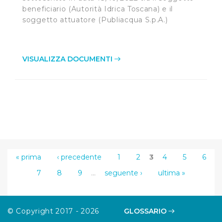
beneficiario (Autorità Idrica Toscana) e il
soggetto attuatore (Publiacqua S.p.A.)
VISUALIZZA DOCUMENTI
« prima
‹ precedente
1
2
3
4
5
6
7
8
9
…
seguente ›
ultima »
© Copyright 2017 - 2026
GLOSSARIO