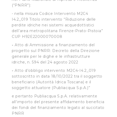
(“PNRR”):
- nella misura Codice Intervento M2C4
I4.2_019 Titolo intervento “Riduzione delle
perdite idriche nei sistemi acquedottistici
dell’area metropolitana Firenze-Prato-Pistoia”
CUP H92E22000070008
-
Atto di Ammissione a finanziamento del
progetto sul PNRR: Decreto della Direzione
generale per le dighe e le infrastrutture
idriche, n. 594 del 24 agosto 2022
-
Atto d’obbligo intervento M2C4-I4.2_019
sottoscritto in data 18/10/2022 tra il soggetto
beneficiario (Autorità Idrica Toscana) e il
soggetto attuatore (Publiacqua S.p.A.)”
e pertanto Publiacqua S.p.A. relativamente
all’importo del presente affidamento beneficia
dei fondi del finanziamento legato al succitato
PNRR