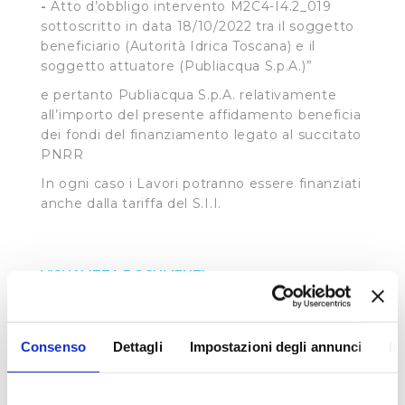
-
Atto d’obbligo intervento M2C4-I4.2_019
sottoscritto in data 18/10/2022 tra il soggetto
beneficiario (Autorità Idrica Toscana) e il
soggetto attuatore (Publiacqua S.p.A.)”
e pertanto Publiacqua S.p.A. relativamente
all’importo del presente affidamento beneficia
dei fondi del finanziamento legato al succitato
PNRR
In ogni caso i Lavori potranno essere finanziati
anche dalla tariffa del S.I.I.
VISUALIZZA DOCUMENTI
Consenso
Dettagli
Impostazioni degli annunci
In