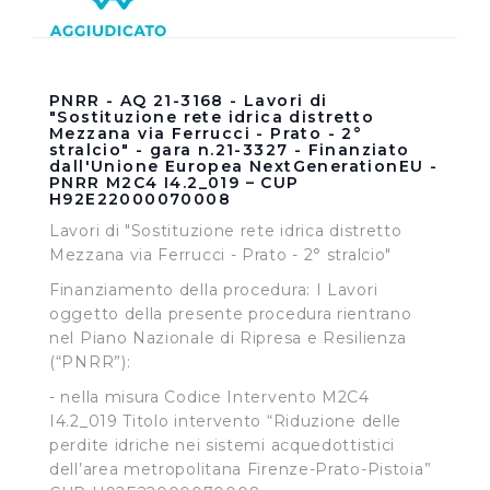
soggetti, che si occupano di analisi dei dati web,
pubblicità e social media, potrebbero combinare le
informazioni ricevute con altre informazioni che l’Utente
ha fornito loro o che hanno raccolto dal suo utilizzo dei
PNRR - AQ 21-3168 - Lavori di
"Sostituzione rete idrica distretto
loro servizi.
Mezzana via Ferrucci - Prato - 2°
stralcio" - gara n.21-3327 - Finanziato
dall'Unione Europea NextGenerationEU -
Cliccando su "Accetta tutti", l'Utente accetta di
PNRR M2C4 I4.2_019 – CUP
memorizzare tutti i cookie sul dispositivo per le finalità
H92E22000070008
sopra indicate.
Lavori di "Sostituzione rete idrica distretto
Mezzana via Ferrucci - Prato - 2° stralcio"
Cliccando su "Personalizza" l’Utente può gestire
Finanziamento della procedura: I Lavori
direttamente le proprie preferenze selezionando i
oggetto della presente procedura rientrano
singoli cookie desiderati e le terze parti destinatarie
nel Piano Nazionale di Ripresa e Resilienza
della condivisione di informazioni sopra indicata.
(“PNRR”):
- nella misura Codice Intervento M2C4
Cliccando su "Rifiuta" o sulla "X" posizionata in alto a
I4.2_019 Titolo intervento “Riduzione delle
destra in questo banner l’Utente rifiuta tutti i cookie con
perdite idriche nei sistemi acquedottistici
la sola eccezione dei cookie tecnici. La chiusura del
dell’area metropolitana Firenze-Prato-Pistoia”
presente banner comporta il permanere delle