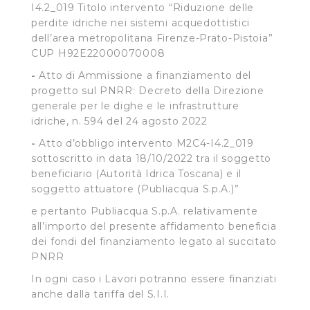
I4.2_019 Titolo intervento “Riduzione delle
perdite idriche nei sistemi acquedottistici
dell’area metropolitana Firenze-Prato-Pistoia”
CUP H92E22000070008
-
Atto di Ammissione a finanziamento del
progetto sul PNRR: Decreto della Direzione
generale per le dighe e le infrastrutture
idriche, n. 594 del 24 agosto 2022
-
Atto d’obbligo intervento M2C4-I4.2_019
sottoscritto in data 18/10/2022 tra il soggetto
beneficiario (Autorità Idrica Toscana) e il
soggetto attuatore (Publiacqua S.p.A.)”
e pertanto Publiacqua S.p.A. relativamente
all’importo del presente affidamento beneficia
dei fondi del finanziamento legato al succitato
PNRR
In ogni caso i Lavori potranno essere finanziati
anche dalla tariffa del S.I.I.