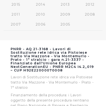
2015
2014
2013
2012
2011
2010
2009
2008
2007
2006
2005
PNRR - AQ 21-3168 - Lavori di
Sostituzione rete idrica via Pistoiese
tratto Via Mazzone - Via Montemurlo -
Prato - 1° stralcio - gara n.21-3337 -
Finanziato dall'Unione Europea
NextGenerationEU - PNRR M2C4 I4.2_019
– CUP H92E22000070008
Lavori di Sostituzione rete idrica via Pistoiese
tratto Via Mazzone - Via Montemurlo - Prato -
1° stralcio
Finanziamento della procedura: i Lavori
oggetto della presente procedura rientrano
nel Piano Nazionale di Ripresa e Resilienza