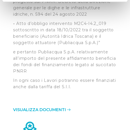
metro,
progetto sul PNRR: Decreto della Direzione
Identificare il tuo dispositivo, scansionandolo
generale per le dighe e le infrastrutture
idriche, n. 594 del 24 agosto 2022
attivamente alla ricerca di caratteristiche specifiche
(impronte digitali).
-
Atto d’obbligo intervento M2C4-I4.2_019
Approfondisci come vengono elaborati i tuoi dati personali
sottoscritto in data 18/10/2022 tra il soggetto
beneficiario (Autorità Idrica Toscana) e il
e imposta le tue preferenze nella
sezione dettagli
. Puoi
soggetto attuatore (Publiacqua S.p.A.)”
modificare o ritirare il tuo consenso in qualsiasi momento
dalla Dichiarazione sui cookie.
e pertanto Publiacqua S.p.A. relativamente
all’importo del presente affidamento beneficia
Utilizziamo dei cookie tecnici necessari per rendere
dei fondi del finanziamento legato al succitato
PNRR
fruibile il sito web abilitandone funzionalità di base quali
la navigazione sulle pagine e l'accesso alle aree
In ogni caso i Lavori potranno essere finanziati
protette. In linea con le preferenze manifestate
anche dalla tariffa del S.I.I.
dall’Utente e con i consensi dallo stesso prestati, i
cookie possono essere inoltre utilizzati per analizzare il
traffico sul nostro sito web, per personalizzare
VISUALIZZA DOCUMENTI
contenuti ed annunci e per fornire funzionalità dei social
media, condividendo informazioni sul modo in cui
l’Utente utilizza il nostro sito con i nostri partner. Tali