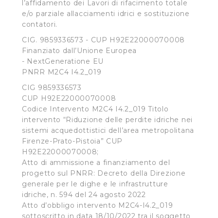
l’affidamento dei Lavori di rifacimento totale
e/o parziale allacciamenti idrici e sostituzione
contatori.
CIG. 9859336573 - CUP H92E22000070008
Finanziato dall’Unione Europea
- NextGeneratione EU
PNRR M2C4 I4.2_019
CIG 9859336573
CUP H92E22000070008
Codice Intervento M2C4 I4.2_019 Titolo
intervento “Riduzione delle perdite idriche nei
sistemi acquedottistici dell’area metropolitana
Firenze-Prato-Pistoia” CUP
H92E22000070008;
Atto di ammissione a finanziamento del
progetto sul PNRR: Decreto della Direzione
generale per le dighe e le infrastrutture
idriche, n. 594 del 24 agosto 2022
Atto d’obbligo intervento M2C4-I4.2_019
sottoscritto in data 18/10/2022 tra il soggetto