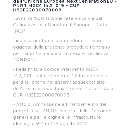
dall'Unione Europea NextGenerationEU -
PNRR M2C4 I4.2_019 – CUP
H92E22000070008
Lavori di "Sostituzione rete idrica via del
Cialinuzzo - via Donatori di Sangue - Prato
(PO)"
Finanziamento della procedura: I Lavori
oggetto della presente procedura rientrano
nel Piano Nazionale di Ripresa e Resilienza
(“PNRR”):
- nella misura Codice Intervento M2C4
I4.2_019 Titolo intervento “Riduzione delle
perdite idriche nei sistemi acquedottistici
dell’area metropolitana Firenze-Prato-Pistoia”
CUP H92E22000070008
-
Atto di Ammissione a finanziamento del
progetto sul PNRR: Decreto della Direzione
generale per le dighe e le infrastrutture
idriche, n. 594 del 24 agosto 2022