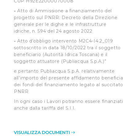
CUP H92E22000070008
impostazioni di default e dunque la continuazione della
-
Atto di Ammissione a finanziamento del
navigazione in assenza di cookie o altri sistemi di
progetto sul PNRR: Decreto della Direzione
tracciamento ad esclusione di quelli tecnici
generale per le dighe e le infrastrutture
indispensabili per una corretta visualizzazione della
idriche, n. 594 del 24 agosto 2022
pagina.
-
Atto d’obbligo intervento M2C4-I4.2_019
sottoscritto in data 18/10/2022 tra il soggetto
beneficiario (Autorità Idrica Toscana) e il
soggetto attuatore (Publiacqua S.p.A.)”
e pertanto Publiacqua S.p.A. relativamente
all’importo del presente affidamento beneficia
dei fondi del finanziamento legato al succitato
PNRR
In ogni caso i Lavori potranno essere finanziati
anche dalla tariffa del S.I.I.
VISUALIZZA DOCUMENTI