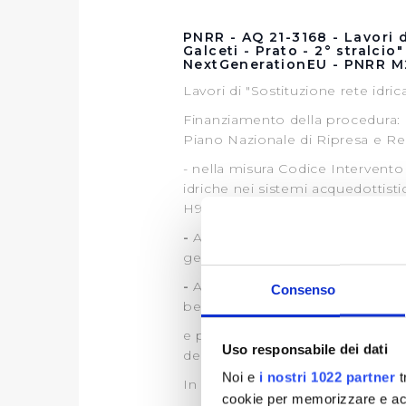
PNRR - AQ 21-3168 - Lavori d
Galceti - Prato - 2° stralcio
NextGenerationEU - PNRR M
Lavori di "Sostituzione rete idric
Finanziamento della procedura: 
Piano Nazionale di Ripresa e Re
- nella misura Codice Intervento
idriche nei sistemi acquedottist
H92E22000070008
-
Atto di Ammissione a finanzia
generale per le dighe e le infras
-
Atto d’obbligo intervento M2C4-
Consenso
beneficiario (Autorità Idrica Tos
e pertanto Publiacqua S.p.A. re
Uso responsabile dei dati
dei fondi del finanziamento leg
Noi e
i nostri 1022 partner
t
In ogni caso i Lavori potranno ess
cookie per memorizzare e acce