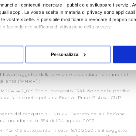
nunci e i contenuti, ricercare il pubblico e sviluppare i servizi. A
r quali scopi. Le vostre scelte in materia di privacy sono applicabi
to le vostre scelte. È possibile modificare o revocare il proprio 
 o facendo clic sull'icona di attivazione della privacy.
mo anche:
i "Sostituzione rete idrica Via San Martino per
oni sulla tua posizione geografica, con un'approssimazione di qu
" - Gara n. 21-3313 -Finanziato dall'Unione Europea
Personalizza
2C4 I4.2_019 - CUP H92E22000070008
spositivo, scansionandolo attivamente alla ricerca di caratteristich
a Via San Martino per Galceti - Prato - 1° stralcio"
aborati i tuoi dati personali e imposta le tue preferenze nella
s
I Lavori oggetto della presente procedura rientrano nel
consenso in qualsiasi momento dalla Dichiarazione sui cookie.
silienza (“PNRR”):
 M2C4 I4.2_019 Titolo intervento “Riduzione delle perdite
i necessari per rendere fruibile il sito web abilitandone funziona
ici dell’area metropolitana Firenze-Prato-Pistoia” CUP
accesso alle aree protette. In linea con le preferenze manifesta
i, i cookie possono essere inoltre utilizzati per analizzare il tr
mento del progetto sul PNRR: Decreto della Direzione
 ed annunci e per fornire funzionalità dei social media, condiv
trutture idriche, n. 594 del 24 agosto 2022
il nostro sito con i nostri partner. Tali soggetti, che si occupano
I4.2_019 sottoscritto in data 18/10/2022 tra il soggetto
otrebbero combinare le informazioni ricevute con altre informazi