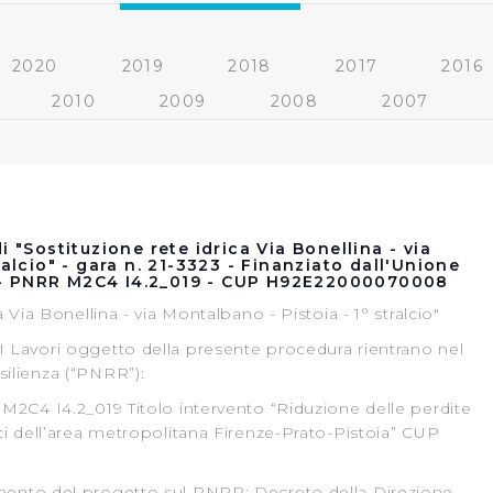
2020
2019
2018
2017
2016
2010
2009
2008
2007
i "Sostituzione rete idrica Via Bonellina - via
ralcio" - gara n. 21-3323 - Finanziato dall'Unione
- PNRR M2C4 I4.2_019 - CUP H92E22000070008
a Via Bonellina - via Montalbano - Pistoia - 1° stralcio"
I Lavori oggetto della presente procedura rientrano nel
silienza (“PNRR”):
 M2C4 I4.2_019 Titolo intervento “Riduzione delle perdite
ici dell’area metropolitana Firenze-Prato-Pistoia” CUP
mento del progetto sul PNRR: Decreto della Direzione