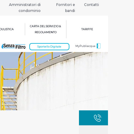
Amministratori di
Fornitori e
Contatti
condominio
bandi
CARTA DEL SERVIZIO &
ULISTICA
TARIFFE
REGOLAMENTO
MyPubliacqua
Sportello Digitale
GUASTI
800 3