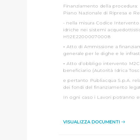
Finanziamento della procedura: 
Piano Nazionale di Ripresa e Re
- nella misura Codice Intervento
idriche nei sistemi acquedottist
H92E22000070008
-
Atto di Ammissione a finanzia
generale per le dighe e le infras
-
Atto d’obbligo intervento M2C4-
beneficiario (Autorità Idrica Tos
e pertanto Publiacqua S.p.A. re
dei fondi del finanziamento leg
In ogni caso i Lavori potranno ess
VISUALIZZA DOCUMENTI