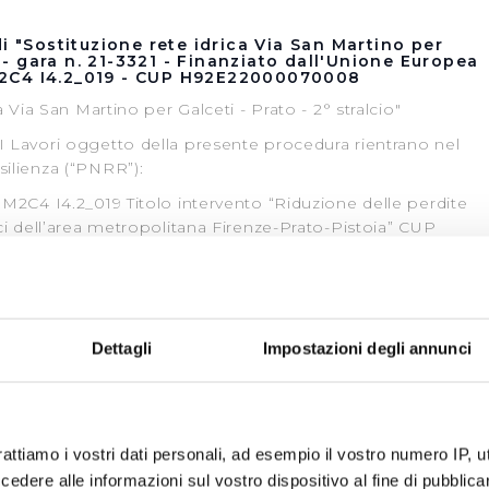
i "Sostituzione rete idrica Via San Martino per
" - gara n. 21-3321 - Finanziato dall'Unione Europea
2C4 I4.2_019 - CUP H92E22000070008
a Via San Martino per Galceti - Prato - 2° stralcio"
I Lavori oggetto della presente procedura rientrano nel
silienza (“PNRR”):
 M2C4 I4.2_019 Titolo intervento “Riduzione delle perdite
ici dell’area metropolitana Firenze-Prato-Pistoia” CUP
mento del progetto sul PNRR: Decreto della Direzione
trutture idriche, n. 594 del 24 agosto 2022
I4.2_019 sottoscritto in data 18/10/2022 tra il soggetto
Dettagli
Impostazioni degli annunci
cana) e il soggetto attuatore (Publiacqua S.p.A.)”
lativamente all’importo del presente affidamento beneficia
ato al succitato PNRR
rattiamo i vostri dati personali, ad esempio il vostro numero IP, 
ere finanziati anche dalla tariffa del S.I.I.
dere alle informazioni sul vostro dispositivo al fine di pubblica