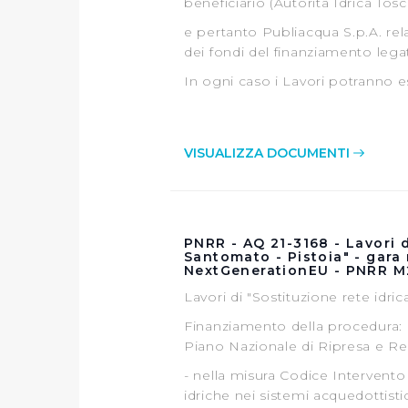
beneficiario (Autorità Idrica Tos
loro o che hanno raccolto dal
e pertanto Publiacqua S.p.A. re
Cliccando su "Accetta tutti",
dei fondi del finanziamento leg
In ogni caso i Lavori potranno ess
Cliccando su "Personalizza" 
desiderati e le terze parti d
VISUALIZZA DOCUMENTI
Cliccando su "Rifiuta" o sulla
eccezione dei cookie tecnici
dunque la continuazione dell
tecnici indispensabili per un
PNRR - AQ 21-3168 - Lavori d
Santomato - Pistoia" - gara
NextGenerationEU - PNRR M
Lavori di "Sostituzione rete idri
Finanziamento della procedura: 
Piano Nazionale di Ripresa e Re
- nella misura Codice Intervento
idriche nei sistemi acquedottist