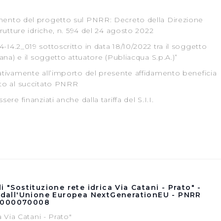
mento del progetto sul PNRR: Decreto della Direzione
trutture idriche, n. 594 del 24 agosto 2022
I4.2_019 sottoscritto in data 18/10/2022 tra il soggetto
cana) e il soggetto attuatore (Publiacqua S.p.A.)”
lativamente all’importo del presente affidamento beneficia
ato al succitato PNRR
ere finanziati anche dalla tariffa del S.I.I.
i "Sostituzione rete idrica Via Catani - Prato" -
o dall'Unione Europea NextGenerationEU - PNRR
22000070008
a Via Catani - Prato"