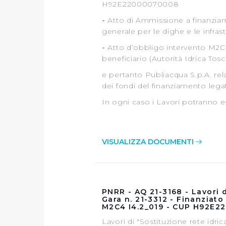
H92E22000070008
-
Atto di Ammissione a finanzia
generale per le dighe e le infras
-
Atto d’obbligo intervento M2C4-
beneficiario (Autorità Idrica Tos
e pertanto Publiacqua S.p.A. re
dei fondi del finanziamento leg
In ogni caso i Lavori potranno ess
VISUALIZZA DOCUMENTI
PNRR - AQ 21-3168 - Lavori d
Gara n. 21-3312 - Finanziat
M2C4 I4.2_019 - CUP H92E
Lavori di "Sostituzione rete idric