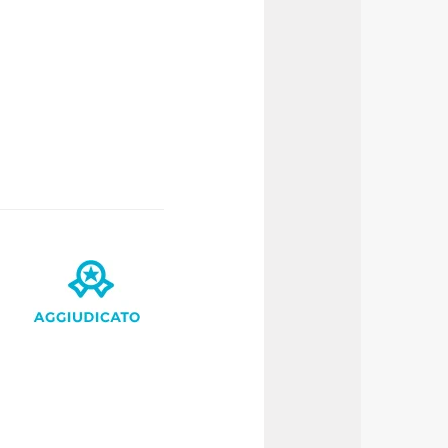
r le finalità sopra indicate.
onando i singoli cookie
a tutti i cookie con la sola
impostazioni di default e
nto ad esclusione di quelli