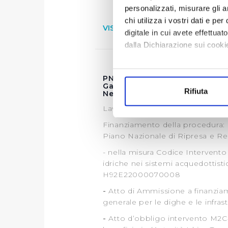
personalizzati, misurare gli an
chi utilizza i vostri dati e pe
VISUALIZZA DOCUMENTI
digitale in cui avete effettua
dalla Dichiarazione sui cookie
Con il tuo consenso, vorrem
PNRR - AQ 21-3168 - Lavori d
raccogliere informazi
Galceti - Prato - 1° stralcio
Rifiuta
NextGenerationEU - PNRR M
Identificare il tuo di
digitali).
Lavori di "Sostituzione rete idric
Approfondisci come vengono el
Finanziamento della procedura: 
modificare o ritirare il tuo 
Piano Nazionale di Ripresa e Re
- nella misura Codice Intervento
Utilizziamo dei cookie tecnic
idriche nei sistemi acquedottist
navigazione sulle pagine e l'
H92E22000070008
consensi dallo stesso prestat
-
Atto di Ammissione a finanzia
per personalizzare contenuti
generale per le dighe e le infras
modo in cui l’Utente utilizza 
-
Atto d’obbligo intervento M2C4-
pubblicità e social media, p