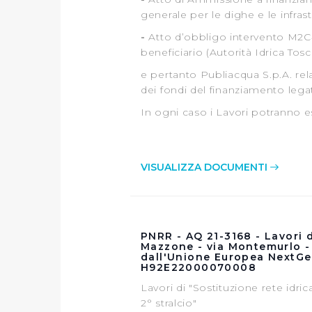
generale per le dighe e le infras
-
Atto d’obbligo intervento M2C4-
beneficiario (Autorità Idrica Tos
e pertanto Publiacqua S.p.A. re
dei fondi del finanziamento leg
In ogni caso i Lavori potranno ess
VISUALIZZA DOCUMENTI
PNRR - AQ 21-3168 - Lavori di
Mazzone - via Montemurlo - P
dall'Unione Europea NextGe
H92E22000070008
Lavori di "Sostituzione rete idri
2° stralcio"