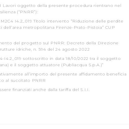
I Lavori oggetto della presente procedura rientrano nel
silienza (“PNRR”):
 M2C4 I4.2_019 Titolo intervento “Riduzione delle perdite
ici dell’area metropolitana Firenze-Prato-Pistoia” CUP
mento del progetto sul PNRR: Decreto della Direzione
trutture idriche, n. 594 del 24 agosto 2022
I4.2_019 sottoscritto in data 18/10/2022 tra il soggetto
cana) e il soggetto attuatore (Publiacqua S.p.A.)”
lativamente all’importo del presente affidamento beneficia
ato al succitato PNRR
ere finanziati anche dalla tariffa del S.I.I.