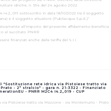
trutture idriche, n. 594 del 24 agosto 2022
I4.2_019 sottoscritto in data 18/10/2022 tra il soggetto
cana) e il soggetto attuatore (Publiacqua S.p.A.)”
lativamente all’importo del presente affidamento beneficia
ato al succitato PNRR
ere finanziati anche dalla tariffa del S.I.I.
 "Sostituzione rete idrica via Pistoiese tratto via
rato - 2° stralcio" - gara n. 21-3322 - Finanziato
nerationEU - PNRR M2C4 I4.2_019 - CUP
ca via Pistoiese tratto via Mazzone - via Montemurlo - Prato 