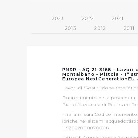
2023
2022
2021
2013
2012
2011
PNRR - AQ 21-3168 - Lavori d
Montalbano - Pistoia - 1° st
Europea NextGenerationEU 
Lavori di "Sostituzione rete idric
Finanziamento della procedura: 
Piano Nazionale di Ripresa e Re
- nella misura Codice Intervento
idriche nei sistemi acquedottist
H92E22000070008
-
Atto di Ammissione a finanzia