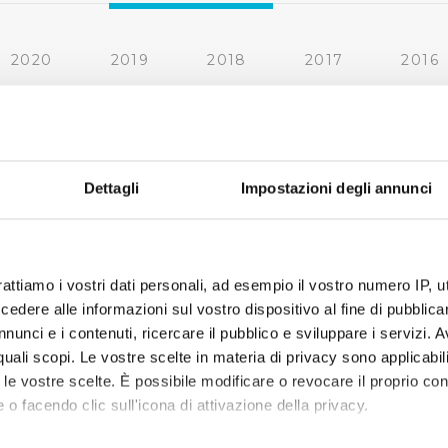
2020
2019
2018
2017
2016
2010
2009
2008
2007
cedente
…
42
43
44
45
46
47
48
4
Dettagli
Impostazioni degli annunci
rattiamo i vostri dati personali, ad esempio il vostro numero IP, 
dere alle informazioni sul vostro dispositivo al fine di pubblica
nunci e i contenuti, ricercare il pubblico e sviluppare i servizi. A
r quali scopi. Le vostre scelte in materia di privacy sono applicabi
to le vostre scelte. È possibile modificare o revocare il proprio 
 o facendo clic sull'icona di attivazione della privacy.