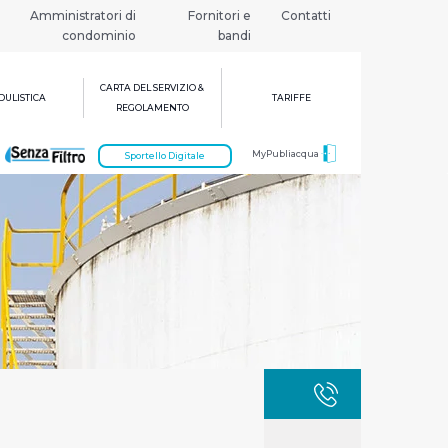
Amministratori di
Fornitori e
Contatti
condominio
bandi
CARTA DEL SERVIZIO &
ULISTICA
TARIFFE
REGOLAMENTO
MyPubliacqua
Sportello Digitale
GUASTI
800 3