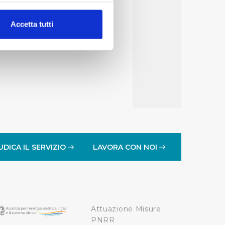
alche metro,
Accetta tutti
e specifiche (impronte
ezione dettagli
. Puoi
lità di base quali la
te dall’Utente e con i
affico sul nostro sito web,
idendo informazioni sul
 di analisi dei dati web,
UDICA IL SERVIZIO
LAVORA CON NOI
oni che l’Utente ha fornito
r le finalità sopra indicate.
Attuazione Misure
onando i singoli cookie
PNRR