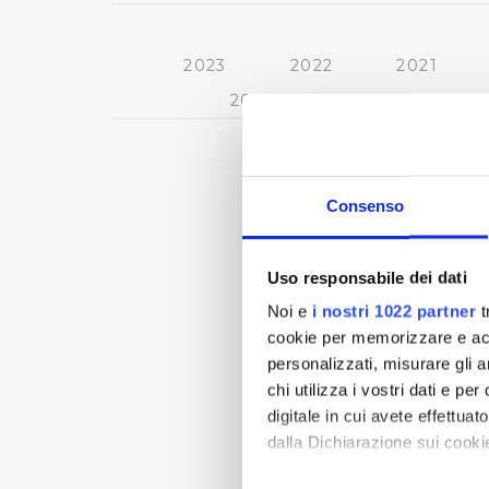
2023
2022
2021
2013
2012
2011
« prima
‹ pre
Consenso
Uso responsabile dei dati
Noi e
i nostri 1022 partner
t
cookie per memorizzare e acce
personalizzati, misurare gli an
chi utilizza i vostri dati e pe
digitale in cui avete effettua
dalla Dichiarazione sui cookie