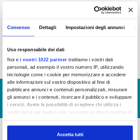
2015
2014
2013
2012
2011
2010
2009
2008
Consenso
Dettagli
Impostazioni degli annunci
In
2007
2006
2005
Uso responsabile dei dati
Noi e
i nostri 1022 partner
trattiamo i vostri dati
« prima
‹ precedente
1
2
3
personali, ad esempio il vostro numero IP, utilizzando
tecnologie come i cookie per memorizzare e accedere
alle informazioni sul vostro dispositivo al fine di
© Copyright 2017 - 2026
GLOSSARIO
pubblicare annunci e contenuti personalizzati, misurare
gli annunci e i contenuti, ricercare il pubblico e sviluppare
GIUDICA IL SERVIZIO
i servizi. Avete la possibilità di scegliere chi utilizza i
LAVORA CON NOI
vostri dati e per quali scopi. Le vostre scelte in materia di
privacy sono applicabili solo su questa proprietà digitale
in cui avete effettuato le vostre scelte. È possibile
modificare o revocare il proprio consenso in qualsiasi
Accetta tutti
-
-