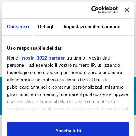
2015
2014
2013
2012
2011
2010
2009
2008
Consenso
Dettagli
Impostazioni degli annunci
In
2007
2006
2005
Uso responsabile dei dati
Noi e
i nostri 1022 partner
trattiamo i vostri dati
« prima
‹ precedente
1
2
3
personali, ad esempio il vostro numero IP, utilizzando
tecnologie come i cookie per memorizzare e accedere
alle informazioni sul vostro dispositivo al fine di
© Copyright 2017 - 2026
GLOSSARIO
pubblicare annunci e contenuti personalizzati, misurare
gli annunci e i contenuti, ricercare il pubblico e sviluppare
GIUDICA IL SERVIZIO
i servizi. Avete la possibilità di scegliere chi utilizza i
LAVORA CON NOI
vostri dati e per quali scopi. Le vostre scelte in materia di
privacy sono applicabili solo su questa proprietà digitale
in cui avete effettuato le vostre scelte. È possibile
modificare o revocare il proprio consenso in qualsiasi
Accetta tutti
-
-