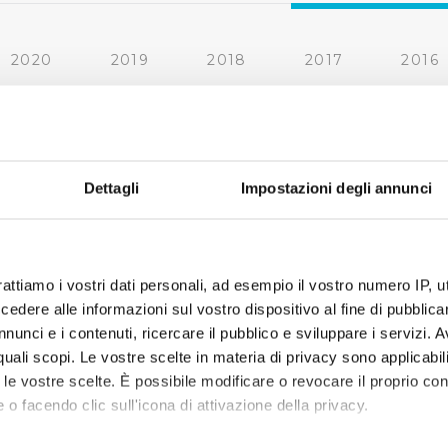
2020
2019
2018
2017
2016
2010
2009
2008
2007
« prima
‹ precedente
1
2
3
Dettagli
Impostazioni degli annunci
rattiamo i vostri dati personali, ad esempio il vostro numero IP, 
dere alle informazioni sul vostro dispositivo al fine di pubblica
nunci e i contenuti, ricercare il pubblico e sviluppare i servizi. A
r quali scopi. Le vostre scelte in materia di privacy sono applicabi
to le vostre scelte. È possibile modificare o revocare il proprio 
 o facendo clic sull'icona di attivazione della privacy.