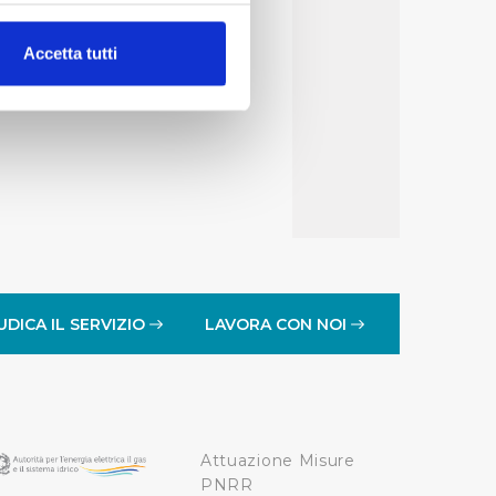
alche metro,
Accetta tutti
e specifiche (impronte
ezione dettagli
. Puoi
lità di base quali la
te dall’Utente e con i
affico sul nostro sito web,
idendo informazioni sul
 di analisi dei dati web,
UDICA IL SERVIZIO
LAVORA CON NOI
oni che l’Utente ha fornito
r le finalità sopra indicate.
Attuazione Misure
onando i singoli cookie
PNRR