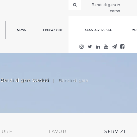
Bandi di gara in
corso
NEWS
COSA DEVI SAPERE
MOD
EDUCAZIONE
Bandi di gara scaduti
|
Bandi di gara
TURE
LAVORI
SERVIZI