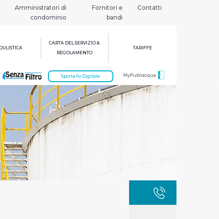
Amministratori di
Fornitori e
Contatti
condominio
bandi
CARTA DEL SERVIZIO &
ULISTICA
TARIFFE
REGOLAMENTO
MyPubliacqua
Sportello Digitale
GUASTI
800 3