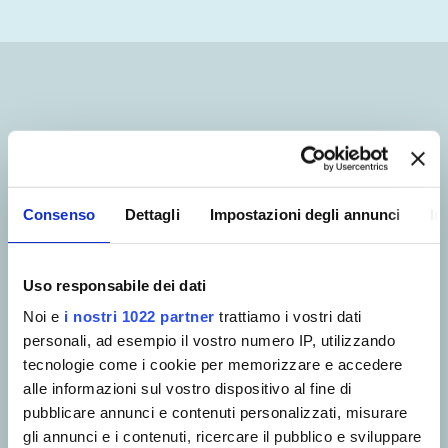
REGOLAMENTO PER
LA DISCIPLINA DEI
Consenso
Dettagli
Impostazioni degli annunci
In
CONTRATTI E DEGLI
APPALTI E PER
Uso responsabile dei dati
COMMISSIONI GARE
Noi e
i nostri 1022 partner
trattiamo i vostri dati
personali, ad esempio il vostro numero IP, utilizzando
tecnologie come i cookie per memorizzare e accedere
alle informazioni sul vostro dispositivo al fine di
pubblicare annunci e contenuti personalizzati, misurare
gli annunci e i contenuti, ricercare il pubblico e sviluppare