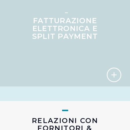
memorizzare tutti i cookie sul dispositivo per le finalità
sopra indicate.
FATTURAZIONE
Cliccando su "Personalizza" l’Utente può gestire
ELETTRONICA E
direttamente le proprie preferenze selezionando i
SPLIT PAYMENT
singoli cookie desiderati e le terze parti destinatarie
della condivisione di informazioni sopra indicata.
Cliccando su "Rifiuta" o sulla "X" posizionata in alto a
destra in questo banner l’Utente rifiuta tutti i cookie con
la sola eccezione dei cookie tecnici. La chiusura del
presente banner comporta il permanere delle
impostazioni di default e dunque la continuazione della
navigazione in assenza di cookie o altri sistemi di
tracciamento ad esclusione di quelli tecnici
indispensabili per una corretta visualizzazione della
pagina.
RELAZIONI CON
FORNITORI &