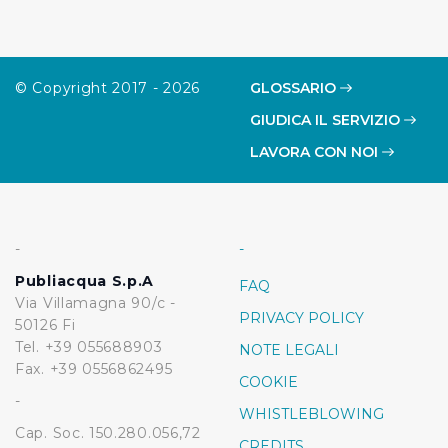
© Copyright 2017 - 2026
GLOSSARIO
GIUDICA IL SERVIZIO
LAVORA CON NOI
-
-
Publiacqua S.p.A
FAQ
Via Villamagna 90/c -
PRIVACY POLICY
50126 Fi
Tel. +39 055688903
NOTE LEGALI
Fax. +39 0556862495
COOKIE
-
WHISTLEBLOWING
Cap. Soc. 150.280.056,72
CREDITS