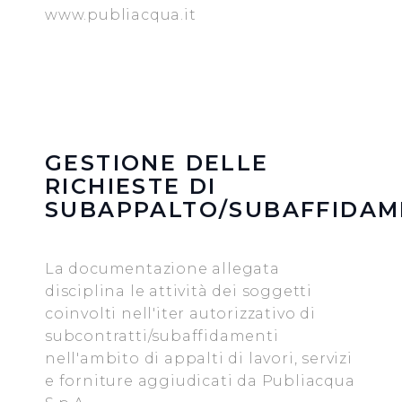
www.publiacqua.it
GESTIONE DELLE
RICHIESTE DI
SUBAPPALTO/SUBAFFIDAM
La documentazione allegata
disciplina le attività dei soggetti
coinvolti nell'iter autorizzativo di
subcontratti/subaffidamenti
nell'ambito di appalti di lavori, servizi
e forniture aggiudicati da Publiacqua