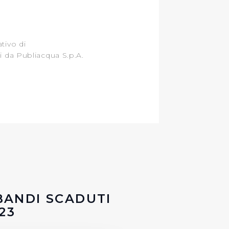
ativo di
ti da Publiacqua S.p.A.
BANDI SCADUTI
023