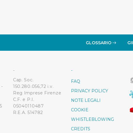
GLOSSARIO
GI
-
-
Cap. Soc.
FAQ
 -
150.280.056,72 i.v.
PRIVACY POLICY
Reg Imprese Firenze
C.F. e P.I.
NOTE LEGALI
5
05040110487
COOKIE
R.E.A. 514782
WHISTLEBLOWING
CREDITS