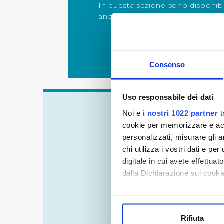
In questa sezione sono disponibil
ancora in corso
Consenso
Uso responsabile dei dati
Noi e
i nostri 1022 partner
t
cookie per memorizzare e acce
personalizzati, misurare gli an
chi utilizza i vostri dati e pe
digitale in cui avete effettua
dalla Dichiarazione sui cookie
Con il tuo consenso, vorrem
REGO
raccogliere informazi
P
Rifiuta
Identificare il tuo di