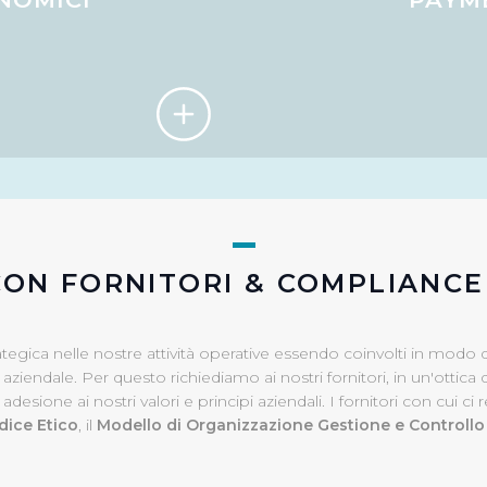
. La chiusura del presente banner comporta il permanere delle 
a navigazione in assenza di cookie o altri sistemi di tracciame
a corretta visualizzazione della pagina.
CON FORNITORI & COMPLIANC
ategica nelle nostre attività operative essendo coinvolti in modo d
endale. Per questo richiediamo ai nostri fornitori, in un'ottica d
ione ai nostri valori e principi aziendali. I fornitori con cui ci r
dice Etico
, il
Modello di Organizzazione Gestione e Controllo 