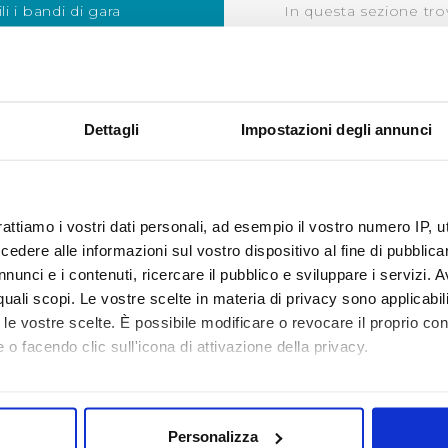
i i bandi di gara
In questa sezione trov
quindi aggiudicati
SCOPRI DI PIÙ
Dettagli
Impostazioni degli annunci
rattiamo i vostri dati personali, ad esempio il vostro numero IP, 
FORNITORI E BANDI
dere alle informazioni sul vostro dispositivo al fine di pubblica
nunci e i contenuti, ricercare il pubblico e sviluppare i servizi. A
r quali scopi. Le vostre scelte in materia di privacy sono applicabi
to le vostre scelte. È possibile modificare o revocare il proprio 
 o facendo clic sull'icona di attivazione della privacy.
mo anche:
INFORM
LAMENTO
PRIVA
oni sulla tua posizione geografica, con un'approssimazione di qu
ER LA
Personalizza
POLITIC
spositivo, scansionandolo attivamente alla ricerca di caratteristich