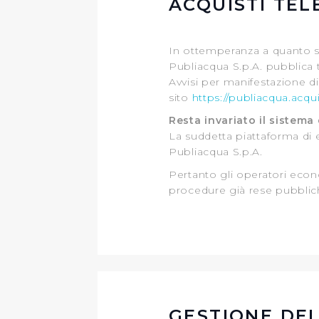
ACQUISTI TEL
In ottemperanza a quanto sta
Publiacqua S.p.A. pubblica t
Avvisi per manifestazione di
sito
https://publiacqua.acquis
Resta invariato il sistema
La suddetta piattaforma d
Publiacqua S.p.A.
Pertanto gli operatori econ
procedure già rese pubblich
GESTIONE DEL