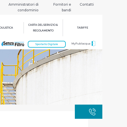
Amministratori di
Fornitori e
Contatti
condominio
bandi
CARTA DEL SERVIZIO &
ULISTICA
TARIFFE
REGOLAMENTO
MyPubliacqua
Sportello Digitale
GUASTI
800 3