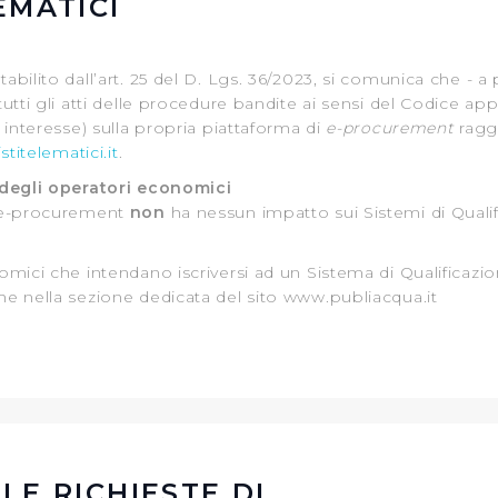
EMATICI
bilito dall’art. 25 del D. Lgs. 36/2023, si comunica che - a p
utti gli atti delle procedure bandite ai sensi del Codice app
 interesse) sulla propria piattaforma di
e-procurement
ragg
titelematici.it
.
 degli operatori economici
i e-procurement
non
ha nessun impatto sui Sistemi di Qualifi
omici che intendano iscriversi ad un Sistema di Qualificazi
e nella sezione dedicata del sito www.publiacqua.it
LE RICHIESTE DI