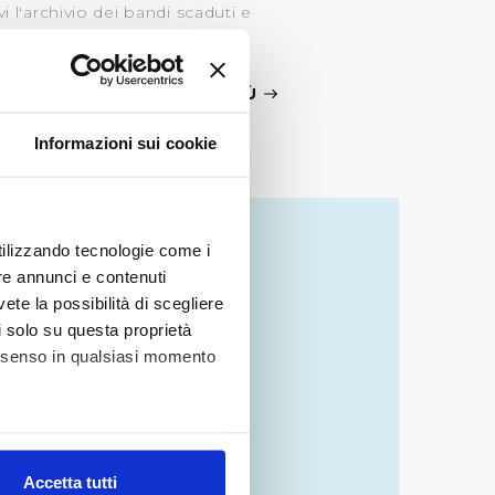
i l'archivio dei bandi scaduti e
SCOPRI DI PIÙ
Informazioni sui cookie
utilizzando tecnologie come i
re annunci e contenuti
vete la possibilità di scegliere
li solo su questa proprietà
consenso in qualsiasi momento
ATIVA
CY,
alche metro,
Accetta tutti
A PER
e specifiche (impronte