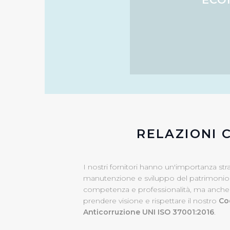
eccezione dei cookie tecnici
dunque la continuazione dell
tecnici indispensabili per un
RELAZIONI 
I nostri fornitori hanno un'importanza str
manutenzione e sviluppo del patrimonio azi
competenza e professionalità, ma anche ades
prendere visione e rispettare il nostro
Co
Anticorruzione UNI ISO 37001:2016
.