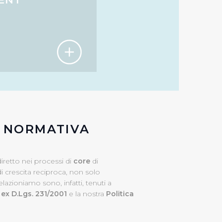
impostazioni di default e
nto ad esclusione di quelli
E NORMATIVA
iretto nei processi di
core
di
i crescita reciproca, non solo
elazioniamo sono, infatti, tenuti a
ex D.Lgs. 231/2001
e la nostra
Politica