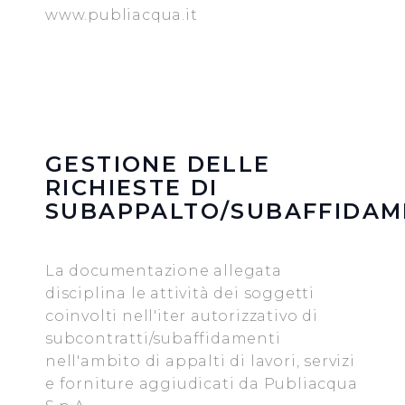
www.publiacqua.it
GESTIONE DELLE
RICHIESTE DI
SUBAPPALTO/SUBAFFIDAM
La documentazione allegata
disciplina le attività dei soggetti
coinvolti nell'iter autorizzativo di
subcontratti/subaffidamenti
nell'ambito di appalti di lavori, servizi
e forniture aggiudicati da Publiacqua