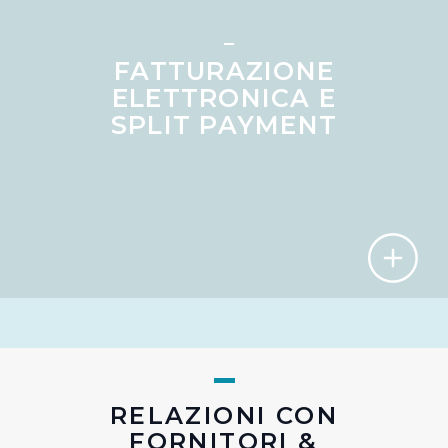
memorizzare tutti i cookie sul dispositivo per le finalità
sopra indicate.
FATTURAZIONE
Cliccando su "Personalizza" l’Utente può gestire
ELETTRONICA E
direttamente le proprie preferenze selezionando i
SPLIT PAYMENT
singoli cookie desiderati e le terze parti destinatarie
della condivisione di informazioni sopra indicata.
Cliccando su "Rifiuta" o sulla "X" posizionata in alto a
destra in questo banner l’Utente rifiuta tutti i cookie con
la sola eccezione dei cookie tecnici. La chiusura del
presente banner comporta il permanere delle
impostazioni di default e dunque la continuazione della
navigazione in assenza di cookie o altri sistemi di
tracciamento ad esclusione di quelli tecnici
indispensabili per una corretta visualizzazione della
pagina.
RELAZIONI CON
FORNITORI &