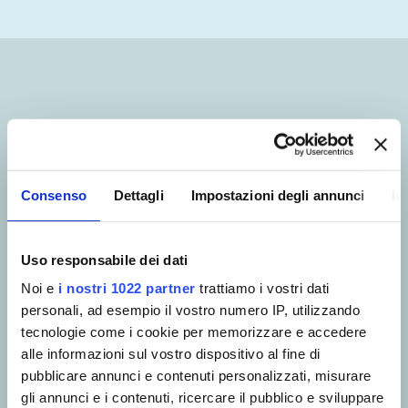
REGOLAMENTO PER
LA DISCIPLINA DEI
Consenso
Dettagli
Impostazioni degli annunci
In
CONTRATTI E DEGLI
APPALTI E PER
Uso responsabile dei dati
COMMISSIONI GARE
Noi e
i nostri 1022 partner
trattiamo i vostri dati
personali, ad esempio il vostro numero IP, utilizzando
tecnologie come i cookie per memorizzare e accedere
alle informazioni sul vostro dispositivo al fine di
pubblicare annunci e contenuti personalizzati, misurare
gli annunci e i contenuti, ricercare il pubblico e sviluppare