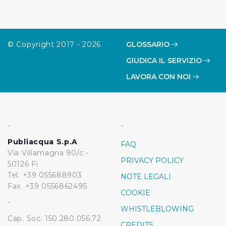
© Copyright 2017 - 2026
GLOSSARIO
GIUDICA IL SERVIZIO
LAVORA CON NOI
-
-
Publiacqua S.p.A
FAQ
Via Villamagna 90/c -
PRIVACY POLICY
50126 Fi
Tel. +39 055688903
NOTE LEGALI
Fax. +39 0556862495
COOKIE
-
WHISTLEBLOWING
Cap. Soc. 150.280.056,72
CREDITS