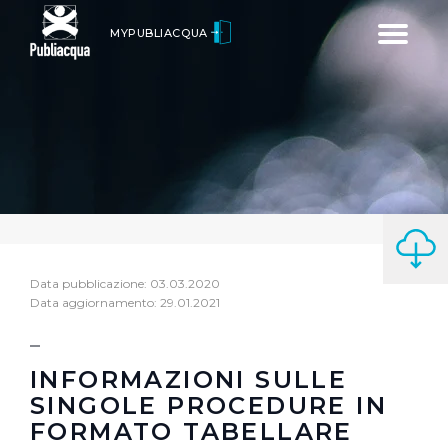
Toggle
MYPUBLIACQUA
navigatio
Data pubblicazione: 03.03.2020
Data aggiornamento: 29.01.2021
INFORMAZIONI SULLE
SINGOLE PROCEDURE IN
FORMATO TABELLARE