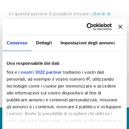
In questa sezione è possibile trovare i
Bandi di
Gara
in corso, scaduti e
Sistema Qualifica
Fornitori
Riepilogo Bandi di gara 2020 - Aggiornamento
anni: 2013-2014-2015-2016-2017-2018-2019
Consenso
Dettagli
Impostazioni degli annunci
In
(visualizza documentazione)
Uso responsabile dei dati
Noi e
i nostri 1022 partner
trattiamo i vostri dati
personali, ad esempio il vostro numero IP, utilizzando
« prima
‹ precedente
1
2
3
4
5
tecnologie come i cookie per memorizzare e accedere
alle informazioni sul vostro dispositivo al fine di
6
7
8
pubblicare annunci e contenuti personalizzati, misurare
gli annunci e i contenuti, ricercare il pubblico e sviluppare
i servizi. Avete la possibilità di scegliere chi utilizza i
© Copyright 2017 - 2026
GLOSSARIO
vostri dati e per quali scopi. Le vostre scelte in materia di
GIUDICA IL SERVIZIO
privacy sono applicabili solo su questa proprietà digitale