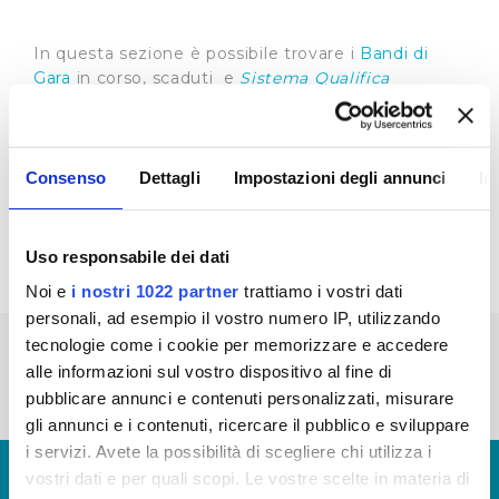
In questa sezione è possibile trovare i
Bandi di
Gara
in corso, scaduti e
Sistema Qualifica
Fornitori
Riepilogo Bandi di Gara 2022 (visualizza
documentazione) - Aggiornamento anni: 2013-
Consenso
Dettagli
Impostazioni degli annunci
In
2014-2015-2016-2017-2018-2019-2020-2021
(visualizza documentazione)
Uso responsabile dei dati
Noi e
i nostri 1022 partner
trattiamo i vostri dati
personali, ad esempio il vostro numero IP, utilizzando
tecnologie come i cookie per memorizzare e accedere
« prima
‹ precedente
1
2
3
4
5
alle informazioni sul vostro dispositivo al fine di
6
7
8
pubblicare annunci e contenuti personalizzati, misurare
gli annunci e i contenuti, ricercare il pubblico e sviluppare
i servizi. Avete la possibilità di scegliere chi utilizza i
© Copyright 2017 - 2026
GLOSSARIO
vostri dati e per quali scopi. Le vostre scelte in materia di