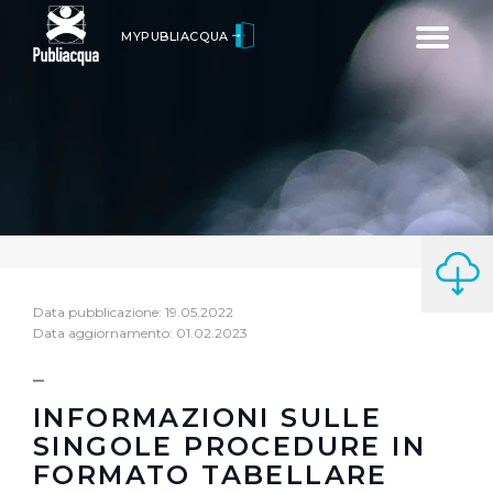
Toggle
MYPUBLIACQUA
navigatio
Data pubblicazione: 19.05.2022
Data aggiornamento: 01.02.2023
INFORMAZIONI SULLE
SINGOLE PROCEDURE IN
FORMATO TABELLARE