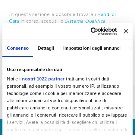
In questa sezione è possibile trovare i
Bandi di
Gara
in corso, scaduti e
Sistema Qualifica
Fornitori
Riepilogo Bandi di Gara 2022 (visualizza
documentazione) - Aggiornamento anni: 2013-
Consenso
Dettagli
Impostazioni degli annunci
In
2014-2015-2016-2017-2018-2019-2020-2021
(visualizza documentazione)
Uso responsabile dei dati
Noi e
i nostri 1022 partner
trattiamo i vostri dati
personali, ad esempio il vostro numero IP, utilizzando
tecnologie come i cookie per memorizzare e accedere
« prima
‹ precedente
1
2
3
4
5
alle informazioni sul vostro dispositivo al fine di
6
7
8
pubblicare annunci e contenuti personalizzati, misurare
gli annunci e i contenuti, ricercare il pubblico e sviluppare
i servizi. Avete la possibilità di scegliere chi utilizza i
© Copyright 2017 - 2026
GLOSSARIO
vostri dati e per quali scopi. Le vostre scelte in materia di