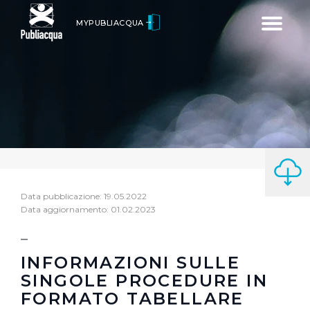
Toggle
MYPUBLIACQUA
navigatio
Data pubblicazione: 19.05.2022
Data aggiornamento: 01.02.2023
INFORMAZIONI SULLE
SINGOLE PROCEDURE IN
FORMATO TABELLARE