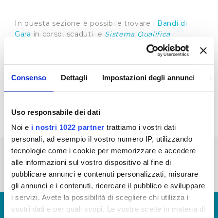
In questa sezione è possibile trovare i
Bandi di
Gara
in corso, scaduti e
Sistema Qualifica
Fornitori
Riepilogo Bandi di Gara 2022 (visualizza
documentazione) - Aggiornamento anni: 2013-
Consenso
Dettagli
Impostazioni degli annunci
In
2014-2015-2016-2017-2018-2019-2020-2021
(visualizza documentazione)
Uso responsabile dei dati
Noi e
i nostri 1022 partner
trattiamo i vostri dati
personali, ad esempio il vostro numero IP, utilizzando
tecnologie come i cookie per memorizzare e accedere
« prima
‹ precedente
1
2
3
4
5
alle informazioni sul vostro dispositivo al fine di
6
7
8
pubblicare annunci e contenuti personalizzati, misurare
gli annunci e i contenuti, ricercare il pubblico e sviluppare
i servizi. Avete la possibilità di scegliere chi utilizza i
© Copyright 2017 - 2026
GLOSSARIO
vostri dati e per quali scopi. Le vostre scelte in materia di