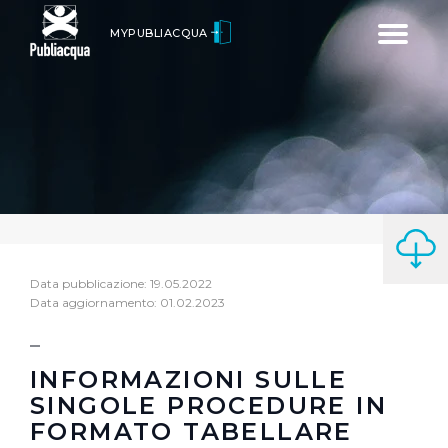
Toggle
MYPUBLIACQUA
navigatio
Data pubblicazione: 19.05.2022
Data aggiornamento: 01.02.2023
INFORMAZIONI SULLE
SINGOLE PROCEDURE IN
FORMATO TABELLARE