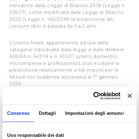
introdotte dalla Legge di Bilancio 2018 (Legge n.
205/17), come modificata dalla Legge di Bilancio
2020 (Legge n. 160/2019) la prescrizione dei
consumi idrici è passata da 5 a 2 anni.
L’utente finale, appartenente ad una delle
categorie individuate dalla legge e dalle delibere
ARERA n. 547/19 e n. 610/21 (utenti domestici,
microimprese e professionisti), può eccepire la
prescrizione relativamente a tali importi per le
fatture con scadenza successiva al 1° gennaio
2020.
Nella bolletta, che contiene importi relativi a
consumi risalenti a più di due anni, sarà presente,
in prima pagina, il modulo per richiedere la
Consenso
Dettagli
Impostazioni degli annunci
In
prescrizione, in cui è indicato l’importo
prescrivibile ed uno dei canali alternativi, che si
riportano di seguito, a cui inoltrare la richiesta
debitamente compilata e firmata:
Uso responsabile dei dati