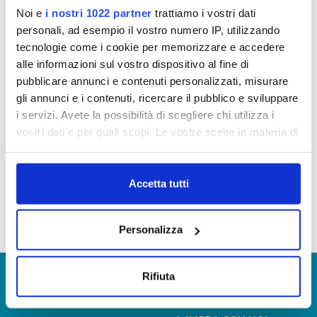
· via mail a
reclami@publiacqua.it
Noi e
i nostri 1022 partner
trattiamo i vostri dati
personali, ad esempio il vostro numero IP, utilizzando
· via pec a
reclami@cert.publiacqua.it
.
tecnologie come i cookie per memorizzare e accedere
· per posta all’indirizzo Via Villamagna, 90/c – 50126
alle informazioni sul vostro dispositivo al fine di
Firenze
pubblicare annunci e contenuti personalizzati, misurare
. per pec all’indirizzo
protocollo@cert.publiacqua.it
gli annunci e i contenuti, ricercare il pubblico e sviluppare
i servizi. Avete la possibilità di scegliere chi utilizza i
vostri dati e per quali scopi. Le vostre scelte in materia di
Il modulo può essere anche scaricato cliccando
privacy sono applicabili solo su questa proprietà digitale
qui
o potrai richiedere una copia della fattura in
in cui avete effettuato le vostre scelte. È possibile
autonomia sul portale MyPubliacqua
modificare o revocare il proprio consenso in qualsiasi
Accetta tutti
o contattando i nostri
canali di contatto.
momento dalla Dichiarazione sui cookie o facendo clic
sull'icona di attivazione della privacy.
Personalizza
Con il tuo consenso, vorremmo anche:
raccogliere informazioni sulla tua posizione
© Copyright 2017 - 2026
GLOSSARIO
Rifiuta
geografica, con un'approssimazione di qualche
GIUDICA IL SERVIZIO
metro,