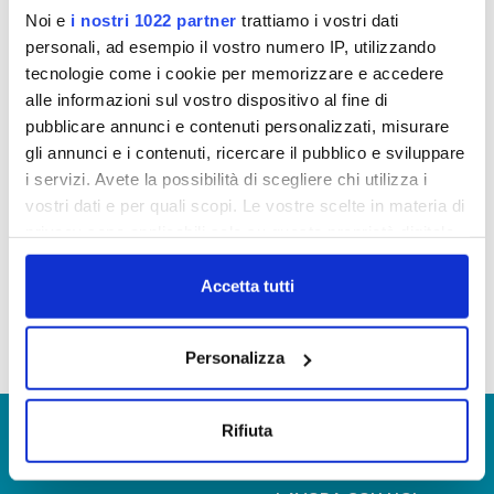
· via mail a
reclami@publiacqua.it
Noi e
i nostri 1022 partner
trattiamo i vostri dati
personali, ad esempio il vostro numero IP, utilizzando
· via pec a
reclami@cert.publiacqua.it
.
tecnologie come i cookie per memorizzare e accedere
· per posta all’indirizzo Via Villamagna, 90/c – 50126
alle informazioni sul vostro dispositivo al fine di
Firenze
pubblicare annunci e contenuti personalizzati, misurare
. per pec all’indirizzo
protocollo@cert.publiacqua.it
gli annunci e i contenuti, ricercare il pubblico e sviluppare
i servizi. Avete la possibilità di scegliere chi utilizza i
vostri dati e per quali scopi. Le vostre scelte in materia di
Il modulo può essere anche scaricato cliccando
privacy sono applicabili solo su questa proprietà digitale
qui
o potrai richiedere una copia della fattura in
in cui avete effettuato le vostre scelte. È possibile
autonomia sul portale MyPubliacqua
modificare o revocare il proprio consenso in qualsiasi
Accetta tutti
o contattando i nostri
canali di contatto.
momento dalla Dichiarazione sui cookie o facendo clic
sull'icona di attivazione della privacy.
Personalizza
Con il tuo consenso, vorremmo anche:
raccogliere informazioni sulla tua posizione
© Copyright 2017 - 2026
GLOSSARIO
Rifiuta
geografica, con un'approssimazione di qualche
GIUDICA IL SERVIZIO
metro,