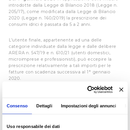
introdotte dalla Legge di Bilancio 2018 (Legge n.
205/17), come modificata dalla Legge di Bilancio
2020 (Legge n. 160/2019) la prescrizione dei
consumi idrici è passata da 5 a 2 anni.
L’utente finale, appartenente ad una delle
categorie individuate dalla legge e dalle delibere
ARERA n. 547/19 e n. 610/21 (utenti domestici,
microimprese e professionisti), può eccepire la
prescrizione relativamente a tali importi per le
fatture con scadenza successiva al 1° gennaio
2020.
Nella bolletta, che contiene importi relativi a
consumi risalenti a più di due anni, sarà presente,
in prima pagina, il modulo per richiedere la
Consenso
Dettagli
Impostazioni degli annunci
In
prescrizione, in cui è indicato l’importo
prescrivibile ed uno dei canali alternativi, che si
riportano di seguito, a cui inoltrare la richiesta
debitamente compilata e firmata:
Uso responsabile dei dati