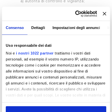
a) autorità di controllo e vigilanza;
b) società del gruppo cui appartiene il
Titolare;
c) categorie particolari di fornitori che
Consenso
Dettagli
Impostazioni degli annunci
In
agiscono per conto del Titolare in qualità di
Responsabili esterni ex art. 28 GDPR;
d) società private (es. compagnie
Uso responsabile dei dati
assicurative) che agiscono in veste di Titolari
autonomi per dare esecuzione alle attività
Noi e
i nostri 1022 partner
trattiamo i vostri dati
strettamente connesse alle finalità per cui i dati
personali, ad esempio il vostro numero IP, utilizzando
sono stati raccolti.
tecnologie come i cookie per memorizzare e accedere
alle informazioni sul vostro dispositivo al fine di
I tuoi dati personali non saranno in alcun modo
diffusi o comunicati a soggetti diversi da quelli
pubblicare annunci e contenuti personalizzati, misurare
sopra elencati.
gli annunci e i contenuti, ricercare il pubblico e sviluppare
i servizi. Avete la possibilità di scegliere chi utilizza i
vostri dati e per quali scopi. Le vostre scelte in materia di
TRASFERIMENTO DEI DATI
privacy sono applicabili solo su questa proprietà digitale
Il Titolare non trasferisce i dati personali verso
in cui avete effettuato le vostre scelte. È possibile