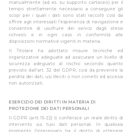
manualmente (ad es. su supporto cartaceo) per il
protette. In linea con le preferenze manifestate
tempo strettamente necessario a conseguire gli
dall’Utente e con i consensi dallo stesso prestati, i
scopi per i quali i dati sono stati raccolti così da
cookie possono essere inoltre utilizzati per analizzare il
offrire agli interessati l’esperienza di navigazione e
traffico sul nostro sito web, per personalizzare
consentire di usufruire dei servizi dagli stessi
contenuti ed annunci e per fornire funzionalità dei social
richiesti e in ogni caso in conformità alle
disposizioni normative vigenti in materia.
media, condividendo informazioni sul modo in cui
l’Utente utilizza il nostro sito con i nostri partner. Tali
Il Titolare ha adottato misure tecniche ed
soggetti, che si occupano di analisi dei dati web,
organizzative adeguate ad assicurare un livello di
pubblicità e social media, potrebbero combinare le
sicurezza adeguato al rischio secondo quanto
informazioni ricevute con altre informazioni che l’Utente
previsto dall’art. 32 del GDPR, così da prevenire la
perdita dei dati, usi illeciti o non corretti ed accessi
ha fornito loro o che hanno raccolto dal suo utilizzo dei
non autorizzati.
loro servizi.
Cliccando su "Accetta tutti", l'Utente accetta di
ESERCIZIO DEI DIRITTI IN MATERIA DI
memorizzare tutti i cookie sul dispositivo per le finalità
PROTEZIONE DEI DATI PERSONALI
sopra indicate.
Il GDPR (artt.15-22) ti conferisce un reale diritto di
intervento sui tuoi dati personali. In qualsiasi
Cliccando su "Personalizza" l’Utente può gestire
momento l'interessato ha il diritto di ottenere