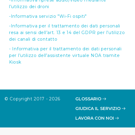
-Informativa riprese audio/video mediante
l’utilizzo dei droni
-Informativa servizio "Wi-Fi ospiti"
-Informativa per il trattamento dei dati personali
resa ai sensi dell’art. 13 e 14 del GDPR per l’utilizzo
dei canali di contatto
- Informativa per il trattamento dei dati personali
per l’utilizzo dell’assistente virtuale NOA tramite
Kiosk
© Copyright 2017 - 2026
GLOSSARIO
GIUDICA IL SERVIZIO
LAVORA CON NOI