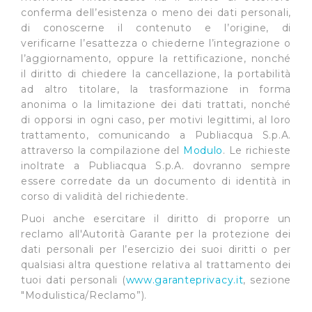
direttamente le proprie preferenze selezionando i
conferma dell’esistenza o meno dei dati personali,
singoli cookie desiderati e le terze parti destinatarie
di conoscerne il contenuto e l’origine, di
della condivisione di informazioni sopra indicata.
verificarne l’esattezza o chiederne l’integrazione o
l’aggiornamento, oppure la rettificazione, nonché
Cliccando su "Rifiuta" o sulla "X" posizionata in alto a
il diritto di chiedere la cancellazione, la portabilità
destra in questo banner l’Utente rifiuta tutti i cookie con
ad altro titolare, la trasformazione in forma
la sola eccezione dei cookie tecnici. La chiusura del
anonima o la limitazione dei dati trattati, nonché
di opporsi in ogni caso, per motivi legittimi, al loro
presente banner comporta il permanere delle
trattamento, comunicando a Publiacqua S.p.A.
impostazioni di default e dunque la continuazione della
attraverso la compilazione del
Modulo
. Le richieste
navigazione in assenza di cookie o altri sistemi di
inoltrate a Publiacqua S.p.A. dovranno sempre
tracciamento ad esclusione di quelli tecnici
essere corredate da un documento di identità in
indispensabili per una corretta visualizzazione della
corso di validità del richiedente.
pagina.
Puoi anche esercitare il diritto di proporre un
reclamo all'Autorità Garante per la protezione dei
dati personali per l’esercizio dei suoi diritti o per
qualsiasi altra questione relativa al trattamento dei
tuoi dati personali (
www.garanteprivacy.it
, sezione
"Modulistica/Reclamo”).