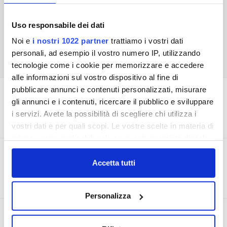
Uso responsabile dei dati
Noi e
i nostri 1022 partner
trattiamo i vostri dati
personali, ad esempio il vostro numero IP, utilizzando
tecnologie come i cookie per memorizzare e accedere
alle informazioni sul vostro dispositivo al fine di
pubblicare annunci e contenuti personalizzati, misurare
I NOSTRI CANALI ONLINE
gli annunci e i contenuti, ricercare il pubblico e sviluppare
i servizi. Avete la possibilità di scegliere chi utilizza i
vostri dati e per quali scopi. Le vostre scelte in materia di
privacy sono applicabili solo su questa proprietà digitale
in cui avete effettuato le vostre scelte. È possibile
CONTROLLO DELL'ACQUA
modificare o revocare il proprio consenso in qualsiasi
Accetta tutti
momento dalla Dichiarazione sui cookie o facendo clic
sull'icona di attivazione della privacy.
Personalizza
Con il tuo consenso, vorremmo anche:
LEGGERE LA FATTURA
raccogliere informazioni sulla tua posizione