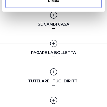
Rifiuta
geografica, con un'approssimazione di qualche
metro,
Identificare il tuo dispositivo, scansionandolo
attivamente alla ricerca di caratteristiche specifiche
SE CAMBI CASA
(impronte digitali).
Approfondisci come vengono elaborati i tuoi dati personali
e imposta le tue preferenze nella
sezione dettagli
. Puoi
modificare o ritirare il tuo consenso in qualsiasi momento
dalla Dichiarazione sui cookie.
PAGARE LA BOLLETTA
Utilizziamo dei cookie tecnici necessari per rendere
fruibile il sito web abilitandone funzionalità di base quali
la navigazione sulle pagine e l'accesso alle aree
protette. In linea con le preferenze manifestate
TUTELARE I TUOI DIRITTI
dall’Utente e con i consensi dallo stesso prestati, i
cookie possono essere inoltre utilizzati per analizzare il
traffico sul nostro sito web, per personalizzare
contenuti ed annunci e per fornire funzionalità dei social