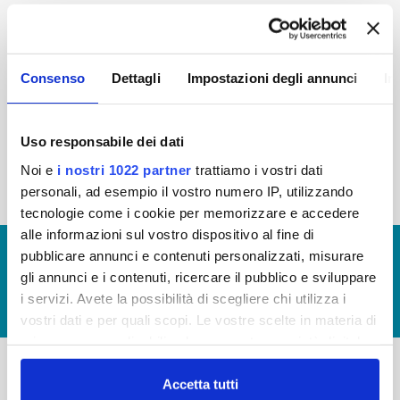
2015
2014
2013
2012
2011
2010
2009
2008
Consenso
Dettagli
Impostazioni degli annunci
In
2007
2006
2005
Uso responsabile dei dati
Noi e
i nostri 1022 partner
trattiamo i vostri dati
« prima
‹ precedente
1
2
personali, ad esempio il vostro numero IP, utilizzando
tecnologie come i cookie per memorizzare e accedere
alle informazioni sul vostro dispositivo al fine di
© Copyright 2017 - 2026
GLOSSARIO
pubblicare annunci e contenuti personalizzati, misurare
gli annunci e i contenuti, ricercare il pubblico e sviluppare
GIUDICA IL SERVIZIO
i servizi. Avete la possibilità di scegliere chi utilizza i
LAVORA CON NOI
vostri dati e per quali scopi. Le vostre scelte in materia di
privacy sono applicabili solo su questa proprietà digitale
in cui avete effettuato le vostre scelte. È possibile
modificare o revocare il proprio consenso in qualsiasi
Accetta tutti
-
-