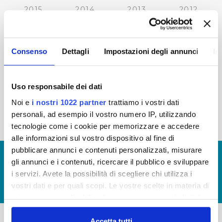
2015
2014
2013
2012
2011
2010
2009
2008
2007
2006
2005
Consenso
Dettagli
Impostazioni degli annunci
In
Uso responsabile dei dati
« prima
‹ precedente
1
2
3
4
5
Noi e
i nostri 1022 partner
trattiamo i vostri dati
personali, ad esempio il vostro numero IP, utilizzando
6
7
8
tecnologie come i cookie per memorizzare e accedere
alle informazioni sul vostro dispositivo al fine di
pubblicare annunci e contenuti personalizzati, misurare
© Copyright 2017 - 2026
GLOSSARIO
gli annunci e i contenuti, ricercare il pubblico e sviluppare
GIUDICA IL SERVIZIO
i servizi. Avete la possibilità di scegliere chi utilizza i
vostri dati e per quali scopi. Le vostre scelte in materia di
LAVORA CON NOI
privacy sono applicabili solo su questa proprietà digitale
in cui avete effettuato le vostre scelte. È possibile
modificare o revocare il proprio consenso in qualsiasi
Accetta tutti