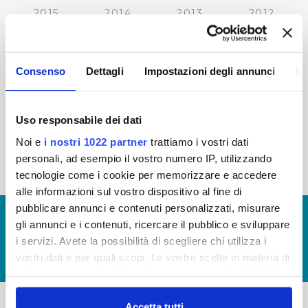
2015
2014
2013
2012
2011
2010
2009
2008
2007
2006
2005
Consenso
Dettagli
Impostazioni degli annunci
In
Uso responsabile dei dati
« prima
‹ precedente
1
2
3
4
5
Noi e
i nostri 1022 partner
trattiamo i vostri dati
personali, ad esempio il vostro numero IP, utilizzando
6
7
8
tecnologie come i cookie per memorizzare e accedere
alle informazioni sul vostro dispositivo al fine di
pubblicare annunci e contenuti personalizzati, misurare
© Copyright 2017 - 2026
GLOSSARIO
gli annunci e i contenuti, ricercare il pubblico e sviluppare
GIUDICA IL SERVIZIO
i servizi. Avete la possibilità di scegliere chi utilizza i
vostri dati e per quali scopi. Le vostre scelte in materia di
LAVORA CON NOI
privacy sono applicabili solo su questa proprietà digitale
in cui avete effettuato le vostre scelte. È possibile
modificare o revocare il proprio consenso in qualsiasi
Accetta tutti