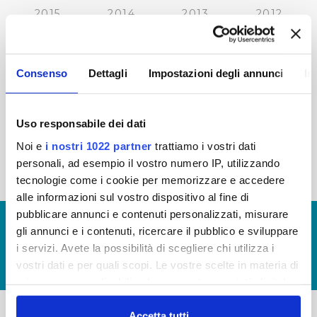
2015
2014
2013
2012
2011
2010
2009
2008
2007
2006
2005
Consenso
Dettagli
Impostazioni degli annunci
In
Uso responsabile dei dati
« prima
‹ precedente
1
2
3
4
5
Noi e
i nostri 1022 partner
trattiamo i vostri dati
personali, ad esempio il vostro numero IP, utilizzando
6
7
8
tecnologie come i cookie per memorizzare e accedere
alle informazioni sul vostro dispositivo al fine di
pubblicare annunci e contenuti personalizzati, misurare
© Copyright 2017 - 2026
GLOSSARIO
gli annunci e i contenuti, ricercare il pubblico e sviluppare
GIUDICA IL SERVIZIO
i servizi. Avete la possibilità di scegliere chi utilizza i
vostri dati e per quali scopi. Le vostre scelte in materia di
LAVORA CON NOI
privacy sono applicabili solo su questa proprietà digitale
in cui avete effettuato le vostre scelte. È possibile
modificare o revocare il proprio consenso in qualsiasi
Accetta tutti