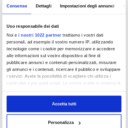
Consenso
Dettagli
Impostazioni degli annunci
In
Gara n. 21-3400 - Lavori di
"Potenziamento rete fognaria Località
Uso responsabile dei dati
Antella - Bagno a Ripoli"
Noi e
i nostri 1022 partner
trattiamo i vostri dati
Lavori di "Potenziamento rete fognaria
personali, ad esempio il vostro numero IP, utilizzando
Località Antella - Bagno a Ripoli"
tecnologie come i cookie per memorizzare e accedere
alle informazioni sul vostro dispositivo al fine di
pubblicare annunci e contenuti personalizzati, misurare
VISUALIZZA DOCUMENTI
gli annunci e i contenuti, ricercare il pubblico e sviluppare
i servizi. Avete la possibilità di scegliere chi utilizza i
vostri dati e per quali scopi. Le vostre scelte in materia di
privacy sono applicabili solo su questa proprietà digitale
in cui avete effettuato le vostre scelte. È possibile
modificare o revocare il proprio consenso in qualsiasi
Accetta tutti
momento dalla Dichiarazione sui cookie o facendo clic
Gara 2100003405_Fornitura di
sull'icona di attivazione della privacy.
polielettrolita per gli impianti di
potabilizzazione di Anconella e Figline
Personalizza
Valdarno di Publiacqua S.p.A.