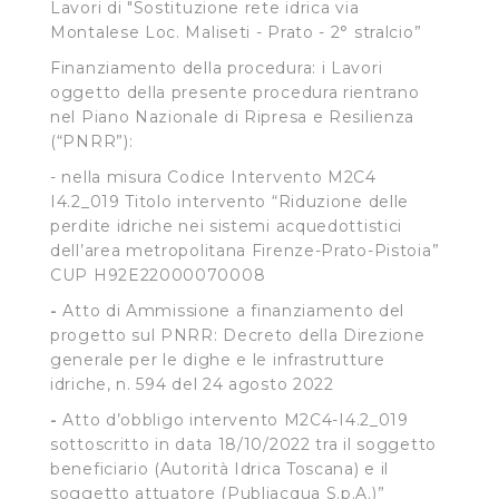
Lavori di "Sostituzione rete idrica via
Montalese Loc. Maliseti - Prato - 2° stralcio”
Finanziamento della procedura: i Lavori
oggetto della presente procedura rientrano
nel Piano Nazionale di Ripresa e Resilienza
(“PNRR”):
- nella misura Codice Intervento M2C4
I4.2_019 Titolo intervento “Riduzione delle
perdite idriche nei sistemi acquedottistici
dell’area metropolitana Firenze-Prato-Pistoia”
CUP H92E22000070008
-
Atto di Ammissione a finanziamento del
progetto sul PNRR: Decreto della Direzione
generale per le dighe e le infrastrutture
idriche, n. 594 del 24 agosto 2022
-
Atto d’obbligo intervento M2C4-I4.2_019
sottoscritto in data 18/10/2022 tra il soggetto
beneficiario (Autorità Idrica Toscana) e il
soggetto attuatore (Publiacqua S.p.A.)”