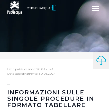
Toggle
MYPUBLIACQUA
navigatio
Data pubblicazione: 20.03.2023
Data aggiornamento: 30.05.2024
INFORMAZIONI SULLE
SINGOLE PROCEDURE IN
FORMATO TABELLARE