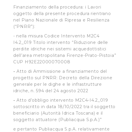
traffico sul nostro sito web, per personalizzare
Finanziamento della procedura: i Lavori
contenuti ed annunci e per fornire funzionalità dei social
oggetto della presente procedura rientrano
media, condividendo informazioni sul modo in cui
nel Piano Nazionale di Ripresa e Resilienza
l’Utente utilizza il nostro sito con i nostri partner. Tali
(“PNRR”):
soggetti, che si occupano di analisi dei dati web,
- nella misura Codice Intervento M2C4
pubblicità e social media, potrebbero combinare le
I4.2_019 Titolo intervento “Riduzione delle
informazioni ricevute con altre informazioni che l’Utente
perdite idriche nei sistemi acquedottistici
ha fornito loro o che hanno raccolto dal suo utilizzo dei
dell’area metropolitana Firenze-Prato-Pistoia”
loro servizi.
CUP H92E22000070008
-
Atto di Ammissione a finanziamento del
Cliccando su "Accetta tutti", l'Utente accetta di
progetto sul PNRR: Decreto della Direzione
memorizzare tutti i cookie sul dispositivo per le finalità
generale per le dighe e le infrastrutture
sopra indicate.
idriche, n. 594 del 24 agosto 2022
Cliccando su "Personalizza" l’Utente può gestire
-
Atto d’obbligo intervento M2C4-I4.2_019
sottoscritto in data 18/10/2022 tra il soggetto
direttamente le proprie preferenze selezionando i
beneficiario (Autorità Idrica Toscana) e il
singoli cookie desiderati e le terze parti destinatarie
soggetto attuatore (Publiacqua S.p.A.)”
della condivisione di informazioni sopra indicata.
e pertanto Publiacqua S.p.A. relativamente