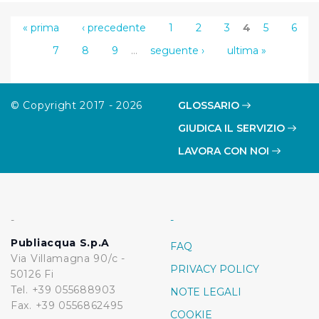
« prima
‹ precedente
1
2
3
4
5
6
7
8
9
…
seguente ›
ultima »
© Copyright 2017 - 2026
GLOSSARIO
GIUDICA IL SERVIZIO
LAVORA CON NOI
-
-
Publiacqua S.p.A
FAQ
Via Villamagna 90/c -
PRIVACY POLICY
50126 Fi
Tel. +39 055688903
NOTE LEGALI
Fax. +39 0556862495
COOKIE