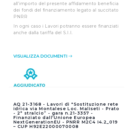
Cliccando su "Rifiuta" o sulla "X" posizionata in alto a
all’importo del presente affidamento beneficia
dei fondi del finanziamento legato al succitato
destra in questo banner l’Utente rifiuta tutti i cookie con
PNRR
la sola eccezione dei cookie tecnici. La chiusura del
presente banner comporta il permanere delle
In ogni caso i Lavori potranno essere finanziati
impostazioni di default e dunque la continuazione della
anche dalla tariffa del S.I.I.
navigazione in assenza di cookie o altri sistemi di
tracciamento ad esclusione di quelli tecnici
indispensabili per una corretta visualizzazione della
VISUALIZZA DOCUMENTI
pagina.
AQ 21-3168 - Lavori di "Sostituzione rete
idrica via Montalese Loc. Maliseti - Prato
- 2° stralcio” - gara n.21-3357 -
Finanziato dall'Unione Europea
NextGenerationEU - PNRR M2C4 I4.2_019
– CUP H92E22000070008