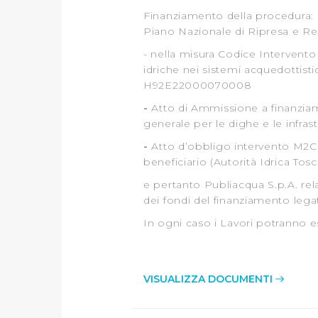
loro o che hanno raccolto dal
Finanziamento della procedura: 
Piano Nazionale di Ripresa e Re
Cliccando su "Accetta tutti",
- nella misura Codice Intervento
idriche nei sistemi acquedottist
Cliccando su "Personalizza" 
H92E22000070008
desiderati e le terze parti d
-
Atto di Ammissione a finanzia
generale per le dighe e le infras
Cliccando su "Rifiuta" o sulla
eccezione dei cookie tecnici
-
Atto d’obbligo intervento M2C4-
dunque la continuazione dell
beneficiario (Autorità Idrica Tos
tecnici indispensabili per un
e pertanto Publiacqua S.p.A. re
dei fondi del finanziamento leg
In ogni caso i Lavori potranno ess
VISUALIZZA DOCUMENTI