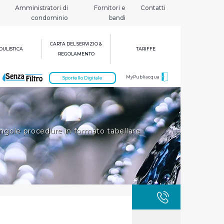
Amministratori di
Fornitori e
Contatti
condominio
bandi
CARTA DEL SERVIZIO &
ULISTICA
TARIFFE
REGOLAMENTO
MyPubliacqua
Sportello Digitale
ingole procedure in formato tabellare
GUASTI
800 3