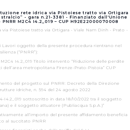
tuzione rete idrica via Pistoiese tratto via Ortigara
 stralcio” - gara n.21-3381 - Finanziato dall'Unione
- PNRR M2C4 I4.2_019 – CUP H92E22000070008
a via Pistoiese tratto via Ortigara - Viale Nam Dinh - Prato -
i Lavori oggetto della presente procedura rientrano nel
silienza (“PNRR”):
 M2C4 I4.2_019 Titolo intervento “Riduzione delle perdite
ici dell’area metropolitana Firenze-Prato-Pistoia” CUP
mento del progetto sul PNRR: Decreto della Direzione
trutture idriche, n. 594 del 24 agosto 2022
I4.2_019 sottoscritto in data 18/10/2022 tra il soggetto
cana) e il soggetto attuatore (Publiacqua S.p.A.)”
lativamente all’importo del presente affidamento beneficia
ato al succitato PNRR