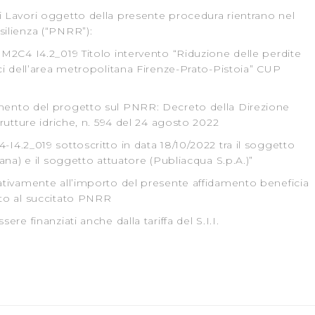
 suo utilizzo dei loro servizi.
i Lavori oggetto della presente procedura rientrano nel
silienza (“PNRR”):
 l'Utente accetta di memorizzare tutti i cookie sul dispositivo pe
 M2C4 I4.2_019 Titolo intervento “Riduzione delle perdite
ici dell’area metropolitana Firenze-Prato-Pistoia” CUP
l’Utente può gestire direttamente le proprie preferenze selezi
estinatarie della condivisione di informazioni sopra indicata.
mento del progetto sul PNRR: Decreto della Direzione
trutture idriche, n. 594 del 24 agosto 2022
 "X" posizionata in alto a destra in questo banner l’Utente rifiut
. La chiusura del presente banner comporta il permanere delle 
I4.2_019 sottoscritto in data 18/10/2022 tra il soggetto
a navigazione in assenza di cookie o altri sistemi di tracciame
cana) e il soggetto attuatore (Publiacqua S.p.A.)”
a corretta visualizzazione della pagina.
lativamente all’importo del presente affidamento beneficia
ato al succitato PNRR
ere finanziati anche dalla tariffa del S.I.I.