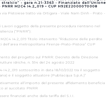
° stralcio” - gara n.21-3363 - Finanziato dall'Unione
- PNRR M2C4 I4.2_019 – CUP H92E22000070008
a via Pistoiese tratto via Ortigara - Viale Nam Dinh - Prato -
i Lavori oggetto della presente procedura rientrano nel
silienza (“PNRR”):
 M2C4 I4.2_019 Titolo intervento “Riduzione delle perdite
ici dell’area metropolitana Firenze-Prato-Pistoia” CUP
mento del progetto sul PNRR: Decreto della Direzione
trutture idriche, n. 594 del 24 agosto 2022
I4.2_019 sottoscritto in data 18/10/2022 tra il soggetto
cana) e il soggetto attuatore (Publiacqua S.p.A.)”
lativamente all’importo del presente affidamento beneficia
ato al succitato PNRR
ere finanziati anche dalla tariffa del S.I.I.