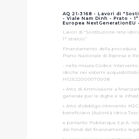
AQ 21-3168 - Lavori di "Sosti
- Viale Nam Dinh - Prato - 1°
Europea NextGenerationEU 
Lavori di "Sostituzione rete idric
1° stralcio”
Finanziamento della procedura: 
Piano Nazionale di Ripresa e Re
- nella misura Codice Intervento
idriche nei sistemi acquedottist
H92E22000070008
-
Atto di Ammissione a finanzia
generale per le dighe e le infras
-
Atto d’obbligo intervento M2C4-
beneficiario (Autorità Idrica Tos
e pertanto Publiacqua S.p.A. re
dei fondi del finanziamento leg