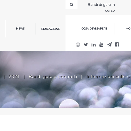
Bandi di gara in
corso
NEWS
COSA DEVI SAPERE
MOD
EDUCAZIONE
|
2023
|
Bandi gara e contratti
|
Informazioni sulle s