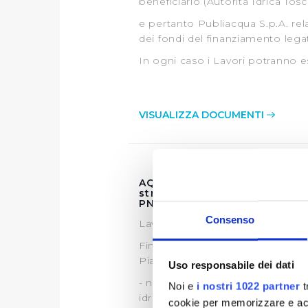
beneficiario (Autorità Idrica Tos
e pertanto Publiacqua S.p.A. re
dei fondi del finanziamento leg
In ogni caso i Lavori potranno ess
VISUALIZZA DOCUMENTI
AQ 21-3168 - Lavori di "Sost
stralcio” - gara n.21-3383 
PNRR M2C4 I4.2_019 – CUP
Consenso
Lavori di "Sostituzione rete idric
Finanziamento della procedura: 
Piano Nazionale di Ripresa e Re
Uso responsabile dei dati
- nella misura Codice Intervento
Noi e
i nostri 1022 partner
t
idriche nei sistemi acquedottist
cookie per memorizzare e acce