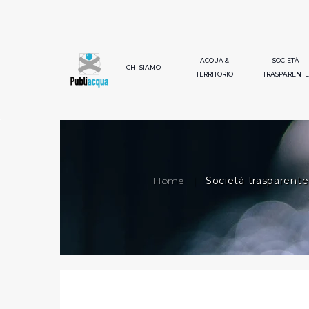
ACQUA &
SOCIETÀ
CHI SIAMO
TERRITORIO
TRASPARENTE
Home
|
Società trasparente