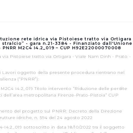
tuzione rete idrica via Pistoiese tratto via Ortigara
° stralcio” - gara n.21-3384 - Finanziato dall'Unione
- PNRR M2C4 I4.2_019 – CUP H92E22000070008
a via Pistoiese tratto via Ortigara - Viale Nam Dinh - Prato -
i Lavori oggetto della presente procedura rientrano nel
silienza (“PNRR”):
 M2C4 I4.2_019 Titolo intervento “Riduzione delle perdite
ici dell’area metropolitana Firenze-Prato-Pistoia” CUP
mento del progetto sul PNRR: Decreto della Direzione
trutture idriche, n. 594 del 24 agosto 2022
I4.2_019 sottoscritto in data 18/10/2022 tra il soggetto