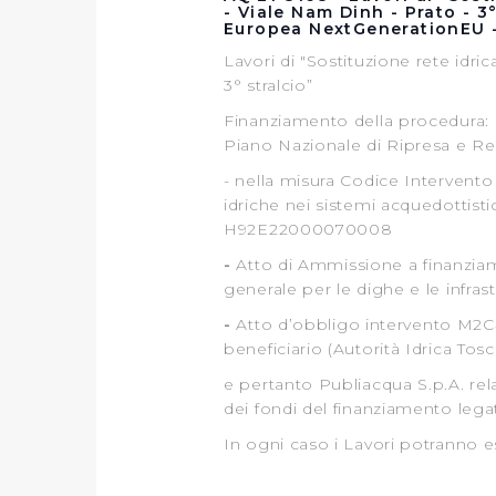
- Viale Nam Dinh - Prato - 3
Europea NextGenerationEU 
Lavori di "Sostituzione rete idric
3° stralcio”
Finanziamento della procedura: 
Piano Nazionale di Ripresa e Re
- nella misura Codice Intervento
idriche nei sistemi acquedottist
H92E22000070008
-
Atto di Ammissione a finanzia
generale per le dighe e le infras
-
Atto d’obbligo intervento M2C4-
beneficiario (Autorità Idrica Tos
e pertanto Publiacqua S.p.A. re
dei fondi del finanziamento leg
In ogni caso i Lavori potranno ess