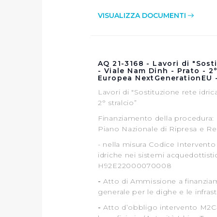
VISUALIZZA DOCUMENTI
AQ 21-3168 - Lavori di "Sosti
- Viale Nam Dinh - Prato - 2
Europea NextGenerationEU 
Lavori di "Sostituzione rete idric
2° stralcio”
Finanziamento della procedura: 
Piano Nazionale di Ripresa e Re
- nella misura Codice Intervento
idriche nei sistemi acquedottist
H92E22000070008
-
Atto di Ammissione a finanzia
generale per le dighe e le infras
-
Atto d’obbligo intervento M2C4-