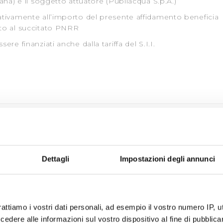
cana) e il soggetto attuatore (Publiacqua S.p.A.)”
lativamente all’importo del presente affidamento beneficia
ato al succitato PNRR
ere finanziati anche dalla tariffa del S.I.I.
ituzione rete idrica via Bologna - Prato - 2°
- Finanziato dall'Unione Europea NextGenerationEU -
 H92E22000070008
Dettagli
Impostazioni degli annunci
a via Bologna - Prato - 2° stralcio”
i Lavori oggetto della presente procedura rientrano nel
silienza (“PNRR”):
 M2C4 I4.2_019 Titolo intervento “Riduzione delle perdite
rattiamo i vostri dati personali, ad esempio il vostro numero IP, 
ici dell’area metropolitana Firenze-Prato-Pistoia” CUP
dere alle informazioni sul vostro dispositivo al fine di pubblica