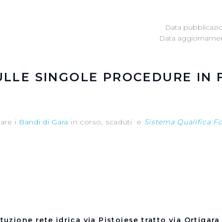
Data pubblicazi
Data aggiornamen
ULLE SINGOLE PROCEDURE IN
vare i
Bandi di Gara
in corso, scaduti e
Sistema Qualifica F
tuzione rete idrica via Pistoiese tratto via Ortigara