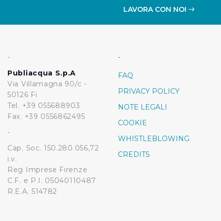
LAVORA CON NOI
-
-
Publiacqua S.p.A
FAQ
Via Villamagna 90/c -
PRIVACY POLICY
50126 Fi
Tel. +39 055688903
NOTE LEGALI
Fax. +39 0556862495
COOKIE
-
WHISTLEBLOWING
Cap. Soc. 150.280.056,72
CREDITS
i.v.
Reg Imprese Firenze
C.F. e P.I. 05040110487
R.E.A. 514782