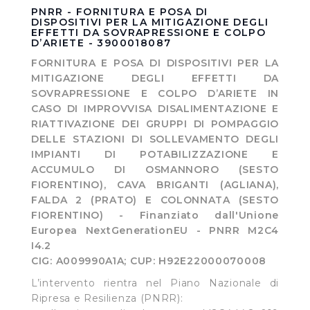
fruibile il sito web abilitandone funzionalità di base quali
PNRR - FORNITURA E POSA DI
DISPOSITIVI PER LA MITIGAZIONE DEGLI
la navigazione sulle pagine e l'accesso alle aree
EFFETTI DA SOVRAPRESSIONE E COLPO
protette. In linea con le preferenze manifestate
D’ARIETE - 3900018087
dall’Utente e con i consensi dallo stesso prestati, i
FORNITURA E POSA DI DISPOSITIVI PER LA
cookie possono essere inoltre utilizzati per analizzare il
MITIGAZIONE DEGLI EFFETTI DA
traffico sul nostro sito web, per personalizzare
SOVRAPRESSIONE E COLPO D’ARIETE IN
contenuti ed annunci e per fornire funzionalità dei social
CASO DI IMPROVVISA DISALIMENTAZIONE E
media, condividendo informazioni sul modo in cui
RIATTIVAZIONE DEI GRUPPI DI POMPAGGIO
DELLE STAZIONI DI SOLLEVAMENTO DEGLI
l’Utente utilizza il nostro sito con i nostri partner. Tali
IMPIANTI DI POTABILIZZAZIONE E
soggetti, che si occupano di analisi dei dati web,
ACCUMULO DI OSMANNORO (SESTO
pubblicità e social media, potrebbero combinare le
FIORENTINO), CAVA BRIGANTI (AGLIANA),
informazioni ricevute con altre informazioni che l’Utente
FALDA 2 (PRATO) E COLONNATA (SESTO
ha fornito loro o che hanno raccolto dal suo utilizzo dei
FIORENTINO) - Finanziato dall'Unione
loro servizi.
Europea NextGenerationEU - PNRR M2C4
I4.2
Cliccando su "Accetta tutti", l'Utente accetta di
CIG: A009990A1A; CUP: H92E22000070008
memorizzare tutti i cookie sul dispositivo per le finalità
L’intervento rientra nel Piano Nazionale di
sopra indicate.
Ripresa e Resilienza (PNRR):