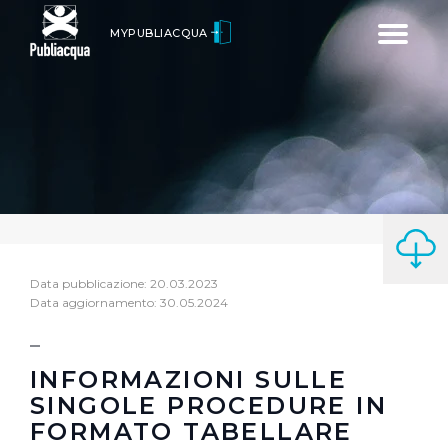
Toggle
MYPUBLIACQUA
navigatio
Data pubblicazione: 20.03.2023
Data aggiornamento: 30.05.2024
INFORMAZIONI SULLE
SINGOLE PROCEDURE IN
FORMATO TABELLARE