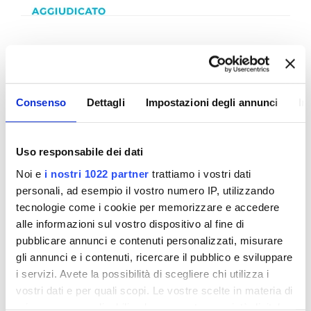
PNRR - SERVIZI DI SUPPORTO ALLA
GESTIONE SISTEMI PNRR - 3900018135
SERVIZI DI SUPPORTO ALLA GESTIONE DEL
MODELLO ARCHITETTURALE DEI SISTEMI
Consenso
Dettagli
Impostazioni degli annunci
In
PNRR - Finanziato dall'Unione Europea
NextGenerationEU - PNRR M2C4 I4.2
Uso responsabile dei dati
CIG:
A00AEE54AB; CUP
: H92E22000070008
Noi e
i nostri 1022 partner
trattiamo i vostri dati
L’intervento rientra nel Piano Nazionale di
personali, ad esempio il vostro numero IP, utilizzando
Ripresa e Resilienza (PNRR):
• nella misura codice Intervento M2C4 I4.2_019
tecnologie come i cookie per memorizzare e accedere
Titolo intervento “Riduzione delle perdite
alle informazioni sul vostro dispositivo al fine di
idriche nei sistemi acquedottistici dell’area
pubblicare annunci e contenuti personalizzati, misurare
metropolitana Firenze-Prato-Pistoia” CUP
gli annunci e i contenuti, ricercare il pubblico e sviluppare
H92E22000070008;
i servizi. Avete la possibilità di scegliere chi utilizza i
• Atto di ammissione a finanziamento del
vostri dati e per quali scopi. Le vostre scelte in materia di
progetto sul PNRR: Decreto della Direzione
privacy sono applicabili solo su questa proprietà digitale