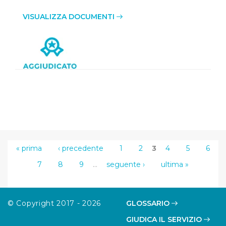
VISUALIZZA DOCUMENTI
« prima
‹ precedente
1
2
3
4
5
6
7
8
9
…
seguente ›
ultima »
© Copyright 2017 - 2026
GLOSSARIO
GIUDICA IL SERVIZIO