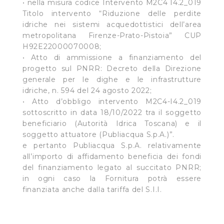
• nella misura codice Intervento M2C4 I4.2_019
Cliccando su "Personalizza" l’Utente può gestire
Titolo intervento “Riduzione delle perdite
direttamente le proprie preferenze selezionando i
idriche nei sistemi acquedottistici dell’area
singoli cookie desiderati e le terze parti destinatarie
metropolitana Firenze-Prato-Pistoia” CUP
della condivisione di informazioni sopra indicata.
H92E22000070008;
• Atto di ammissione a finanziamento del
progetto sul PNRR: Decreto della Direzione
Cliccando su "Rifiuta" o sulla "X" posizionata in alto a
generale per le dighe e le infrastrutture
destra in questo banner l’Utente rifiuta tutti i cookie con
idriche, n. 594 del 24 agosto 2022;
la sola eccezione dei cookie tecnici. La chiusura del
• Atto d’obbligo intervento M2C4-I4.2_019
presente banner comporta il permanere delle
sottoscritto in data 18/10/2022 tra il soggetto
impostazioni di default e dunque la continuazione della
beneficiario (Autorità Idrica Toscana) e il
navigazione in assenza di cookie o altri sistemi di
soggetto attuatore (Publiacqua S.p.A.)”.
tracciamento ad esclusione di quelli tecnici
e pertanto Publiacqua S.p.A. relativamente
indispensabili per una corretta visualizzazione della
all’importo di affidamento beneficia dei fondi
pagina.
del finanziamento legato al succitato PNRR;
in ogni caso la Fornitura potrà essere
finanziata anche dalla tariffa del S.I.I.