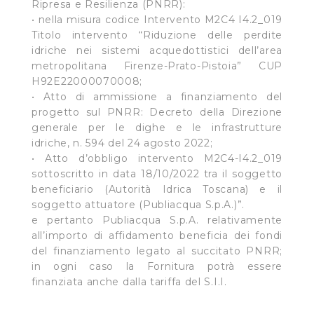
Ripresa e Resilienza (PNRR):
• nella misura codice Intervento M2C4 I4.2_019
Titolo intervento “Riduzione delle perdite
idriche nei sistemi acquedottistici dell’area
metropolitana Firenze-Prato-Pistoia” CUP
H92E22000070008;
• Atto di ammissione a finanziamento del
progetto sul PNRR: Decreto della Direzione
generale per le dighe e le infrastrutture
idriche, n. 594 del 24 agosto 2022;
• Atto d’obbligo intervento M2C4-I4.2_019
sottoscritto in data 18/10/2022 tra il soggetto
beneficiario (Autorità Idrica Toscana) e il
soggetto attuatore (Publiacqua S.p.A.)”.
e pertanto Publiacqua S.p.A. relativamente
all’importo di affidamento beneficia dei fondi
del finanziamento legato al succitato PNRR;
in ogni caso la Fornitura potrà essere
finanziata anche dalla tariffa del S.I.I.