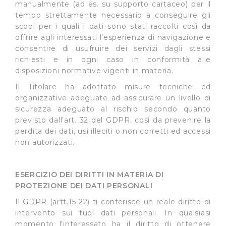
manualmente (ad es. su supporto cartaceo) per il
protette. In linea con le preferenze manifestate
tempo strettamente necessario a conseguire gli
dall’Utente e con i consensi dallo stesso prestati, i
scopi per i quali i dati sono stati raccolti così da
cookie possono essere inoltre utilizzati per analizzare il
offrire agli interessati l’esperienza di navigazione e
traffico sul nostro sito web, per personalizzare
consentire di usufruire dei servizi dagli stessi
contenuti ed annunci e per fornire funzionalità dei social
richiesti e in ogni caso in conformità alle
disposizioni normative vigenti in materia.
media, condividendo informazioni sul modo in cui
l’Utente utilizza il nostro sito con i nostri partner. Tali
Il Titolare ha adottato misure tecniche ed
soggetti, che si occupano di analisi dei dati web,
organizzative adeguate ad assicurare un livello di
pubblicità e social media, potrebbero combinare le
sicurezza adeguato al rischio secondo quanto
informazioni ricevute con altre informazioni che l’Utente
previsto dall’art. 32 del GDPR, così da prevenire la
perdita dei dati, usi illeciti o non corretti ed accessi
ha fornito loro o che hanno raccolto dal suo utilizzo dei
non autorizzati.
loro servizi.
Cliccando su "Accetta tutti", l'Utente accetta di
ESERCIZIO DEI DIRITTI IN MATERIA DI
memorizzare tutti i cookie sul dispositivo per le finalità
PROTEZIONE DEI DATI PERSONALI
sopra indicate.
Il GDPR (artt.15-22) ti conferisce un reale diritto di
intervento sui tuoi dati personali. In qualsiasi
Cliccando su "Personalizza" l’Utente può gestire
momento l'interessato ha il diritto di ottenere