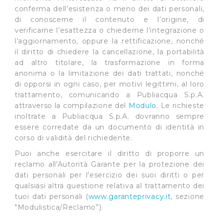
direttamente le proprie preferenze selezionando i
conferma dell’esistenza o meno dei dati personali,
singoli cookie desiderati e le terze parti destinatarie
di conoscerne il contenuto e l’origine, di
della condivisione di informazioni sopra indicata.
verificarne l’esattezza o chiederne l’integrazione o
l’aggiornamento, oppure la rettificazione, nonché
Cliccando su "Rifiuta" o sulla "X" posizionata in alto a
il diritto di chiedere la cancellazione, la portabilità
destra in questo banner l’Utente rifiuta tutti i cookie con
ad altro titolare, la trasformazione in forma
la sola eccezione dei cookie tecnici. La chiusura del
anonima o la limitazione dei dati trattati, nonché
di opporsi in ogni caso, per motivi legittimi, al loro
presente banner comporta il permanere delle
trattamento, comunicando a Publiacqua S.p.A.
impostazioni di default e dunque la continuazione della
attraverso la compilazione del
Modulo
. Le richieste
navigazione in assenza di cookie o altri sistemi di
inoltrate a Publiacqua S.p.A. dovranno sempre
tracciamento ad esclusione di quelli tecnici
essere corredate da un documento di identità in
indispensabili per una corretta visualizzazione della
corso di validità del richiedente.
pagina.
Puoi anche esercitare il diritto di proporre un
reclamo all'Autorità Garante per la protezione dei
dati personali per l’esercizio dei suoi diritti o per
qualsiasi altra questione relativa al trattamento dei
tuoi dati personali (
www.garanteprivacy.it
, sezione
"Modulistica/Reclamo”).