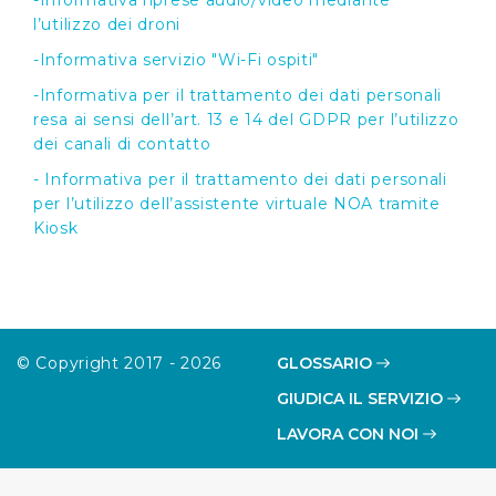
-Informativa riprese audio/video mediante
l’utilizzo dei droni
-Informativa servizio "Wi-Fi ospiti"
-Informativa per il trattamento dei dati personali
resa ai sensi dell’art. 13 e 14 del GDPR per l’utilizzo
dei canali di contatto
- Informativa per il trattamento dei dati personali
per l’utilizzo dell’assistente virtuale NOA tramite
Kiosk
© Copyright 2017 - 2026
GLOSSARIO
GIUDICA IL SERVIZIO
LAVORA CON NOI