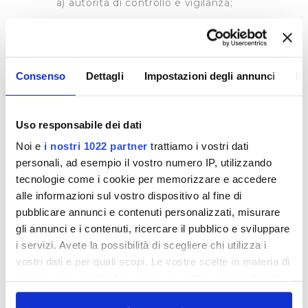
a) autorità di controllo e vigilanza;
b) società del gruppo cui appartiene il
Titolare;
c) categorie particolari di fornitori che
Consenso
Dettagli
Impostazioni degli annunci
In
agiscono per conto del Titolare in qualità di
Responsabili esterni ex art. 28 GDPR;
d) società private (es. compagnie
Uso responsabile dei dati
assicurative) che agiscono in veste di Titolari
autonomi per dare esecuzione alle attività
Noi e
i nostri 1022 partner
trattiamo i vostri dati
strettamente connesse alle finalità per cui i dati
personali, ad esempio il vostro numero IP, utilizzando
sono stati raccolti.
tecnologie come i cookie per memorizzare e accedere
alle informazioni sul vostro dispositivo al fine di
I tuoi dati personali non saranno in alcun modo
diffusi o comunicati a soggetti diversi da quelli
pubblicare annunci e contenuti personalizzati, misurare
sopra elencati.
gli annunci e i contenuti, ricercare il pubblico e sviluppare
i servizi. Avete la possibilità di scegliere chi utilizza i
vostri dati e per quali scopi. Le vostre scelte in materia di
TRASFERIMENTO DEI DATI
privacy sono applicabili solo su questa proprietà digitale
Il Titolare non trasferisce i dati personali verso
in cui avete effettuato le vostre scelte. È possibile