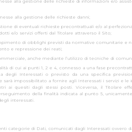
e alla gestione delle richieste di informazioni e/o assist
se alla gestione delle richieste danni;
ne di eventuali richieste precontrattuali e/o al perfezion
tti e/o servizi offerti dal Titolare attraverso il Sito;
mento di obblighi previsti da normative comunitarie e nazi
ento e repressione dei reati;
rciale, anche mediante l’utilizzo di tecniche di comunic
alità di cui ai punti 1, 2 e 4, connesso a una fase precontrat
a degli Interessati o previsto da una specifica previsio
re sarà impossibilitato a fornire agli Interessati i servizi e le
ntri ai quesiti dagli stessi posti. Viceversa, il Titolare ef
 perseguimento della finalità indicata al punto 5, unicamen
gli interessati.
enti categorie di Dati, comunicati dagli Interessati ovvero d