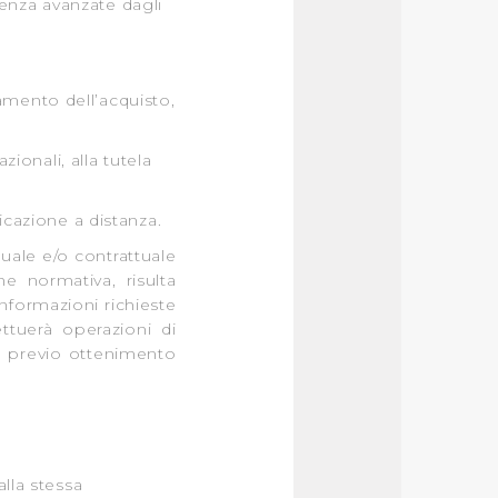
enza avanzate dagli
amento dell’acquisto,
onali, alla tutela
azione a distanza.
tuale e/o contrattuale
ne normativa, risulta
 informazioni richieste
fettuerà operazioni di
te previo ottenimento
alla stessa