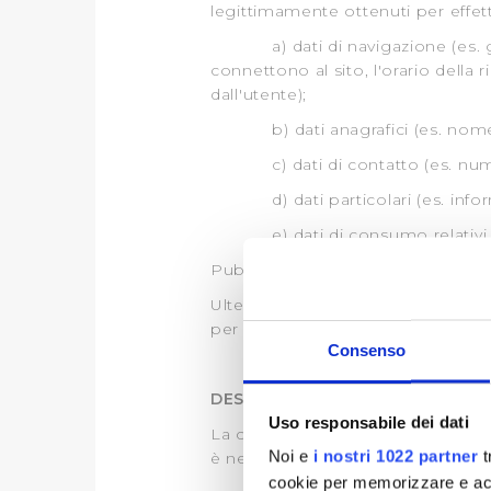
legittimamente ottenuti per effetto
a) dati di navigazione (es. gli i
connettono al sito, l'orario della r
dall'utente);
b) dati anagrafici (es. nome, co
c) dati di contatto (es. numeri 
d) dati particolari (es. informazi
e) dati di consumo relativi alla 
Publiacqua S.p.A. utilizza cookies
Ulteriori tipologie di dati persona
per le quali si rimanda alle Inform
Consenso
DESTINATARI DEI DATI
Uso responsabile dei dati
La comunicazione dei tuoi dati pers
Noi e
i nostri 1022 partner
t
è necessaria Nell’ambito delle fina
cookie per memorizzare e acce