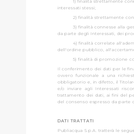
1) finalità strettamente conness
interessati stessi;
2) finalità strettamente connes
3) finalità connesse alla gestio
da parte degli Interessati, dei prodo
4) finalità correlate all'adempi
dell'ordine pubblico, all'accertam
5) finalità di promozione comme
Il conferimento dei dati per le fin
ovvero funzionale a una richiest
obbligatorio e, in difetto, il Titola
e/o inviare agli Interessati risco
trattamento dei dati, ai fini del
del consenso espresso da parte de
DATI TRATTATI
Publiacqua S.p.A. tratterà le segu