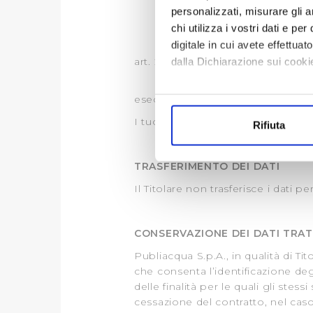
a) autorità di controllo e vig
personalizzati, misurare gli an
b) società del gruppo cui appa
chi utilizza i vostri dati e pe
digitale in cui avete effettua
c) categorie particolari di forni
art. 28 GDPR;
dalla Dichiarazione sui cookie
d) società private (es. compagn
Con il tuo consenso, vorrem
esecuzione alle attività strettament
raccogliere informazi
I tuoi dati personali non saranno 
Rifiuta
Identificare il tuo di
digitali).
TRASFERIMENTO DEI DATI
Approfondisci come vengono el
modificare o ritirare il tuo 
Il Titolare non trasferisce i dati p
Utilizziamo dei cookie tecnic
CONSERVAZIONE DEI DATI TRAT
navigazione sulle pagine e l'
consensi dallo stesso prestat
Publiacqua S.p.A., in qualità di Ti
per personalizzare contenuti
che consenta l’identificazione de
modo in cui l’Utente utilizza 
delle finalità per le quali gli st
cessazione del contratto, nel caso de
pubblicità e social media, p