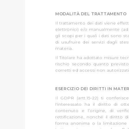
loro o che hanno raccolto dal
MODALITÀ DEL TRATTAMENTO
Cliccando su "Accetta tutti",
Il trattamento dei dati viene effe
elettronici) e/o manualmente (ad
Cliccando su "Personalizza" 
gli scopi per i quali i dati sono st
desiderati e le terze parti d
di usufruire dei servizi dagli ste
materia.
Cliccando su "Rifiuta" o sulla
Il Titolare ha adottato misure tec
eccezione dei cookie tecnici
rischio secondo quanto previsto d
dunque la continuazione dell
corretti ed accessi non autorizzati
tecnici indispensabili per un
ESERCIZIO DEI DIRITTI IN MATE
Il GDPR (artt.15-22) ti conferis
l'interessato ha il diritto di 
contenuto e l’origine, di verif
rettificazione, nonché il diritto d
forma anonima o la limitazione d