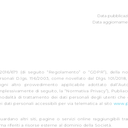
Data pubblicazi
Data aggiornamen
2016/679 (di seguito “Regolamento” o “GDPR”), della no
rsonali D.lgs. 196/2003, come novellato dal Dlgs. 101/2018,
gni altro provvedimento applicabile adottato dall’Auto
mplessivamente di seguito, la “Normativa Privacy”), Publiacq
modalità di trattamento dei dati personali degli utenti che 
i dati personali accessibili per via telematica al sito
www.pu
rdano altri siti, pagine o servizi online raggiungibili tra
a riferiti a risorse esterne al dominio della Società.