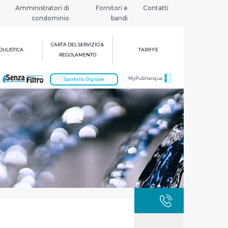
Amministratori di
Fornitori e
Contatti
condominio
bandi
CARTA DEL SERVIZIO &
ULISTICA
TARIFFE
REGOLAMENTO
MyPubliacqua
Sportello Digitale
GUASTI
800 3