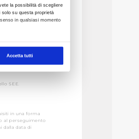
vete la possibilità di scegliere
li solo su questa proprietà
consenso in qualsiasi momento
ponsabili esterni ex
omi per dare
alche metro,
li sopra elencati.
Accetta tutti
e specifiche (impronte
ezione dettagli
. Puoi
dello SEE.
lità di base quali la
te dall’Utente e con i
affico sul nostro sito web,
isiti in una forma
idendo informazioni sul
rio al perseguimento
 di analisi dei dati web,
 dalla data di
oni che l’Utente ha fornito