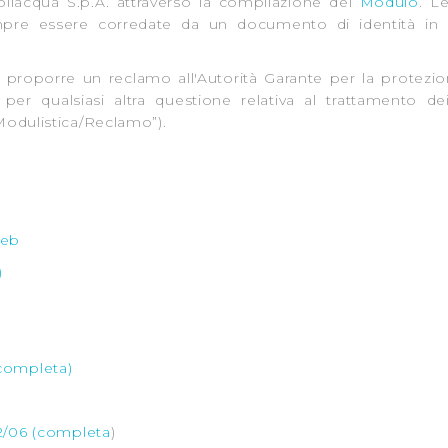
iacqua S.p.A. attraverso la compilazione del
Modulo
. Le
pre essere corredate da un documento di identità in co
di proporre un reclamo all'Autorità Garante per la protezio
o per qualsiasi altra questione relativa al trattamento de
Modulistica/Reclamo”).
web
)
o
(completa)
52/06 (completa
)