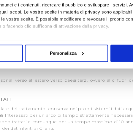
ilanza;
nunci e i contenuti, ricercare il pubblico e sviluppare i servizi. A
rtiene il Titolare;
r quali scopi. Le vostre scelte in materia di privacy sono applicabi
to le vostre scelte. È possibile modificare o revocare il proprio 
tori che agiscono per conto del Titolare in qualità di Res
 o facendo clic sull'icona di attivazione della privacy.
ie assicurative) che agiscono in veste di Titolari auton
mo anche:
e connesse alle finalità per cui i dati sono stati raccolti.
oni sulla tua posizione geografica, con un'approssimazione di qu
in alcun modo diffusi o comunicati a soggetti diversi da quel
Personalizza
spositivo, scansionandolo attivamente alla ricerca di caratteristich
aborati i tuoi dati personali e imposta le tue preferenze nella
s
consenso in qualsiasi momento dalla Dichiarazione sui cookie.
ersonali verso all’estero verso paesi terzi, ovvero al di fuori 
i necessari per rendere fruibile il sito web abilitandone funziona
TATI
accesso alle aree protette. In linea con le preferenze manifesta
i, i cookie possono essere inoltre utilizzati per analizzare il tr
tolare del trattamento, conserva nei propri sistemi i dati acqu
 ed annunci e per fornire funzionalità dei social media, condiv
gli Interessati per un arco di tempo strettamente necessa
il nostro sito con i nostri partner. Tali soggetti, che si occupano
essi sono trattati e comunque per un tempo massimo di 10 anni
i dati riferiti ai Clienti.
otrebbero combinare le informazioni ricevute con altre informazi