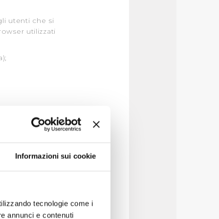
i utenti che si
rowser utilizzati
);
’interno del sito e
Informazioni sui cookie
natari la cui attività
utilizzando tecnologie come i
ei confronti di:
re annunci e contenuti