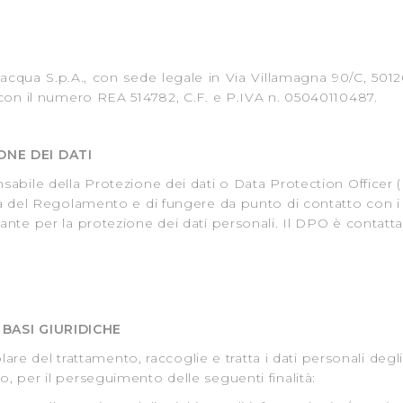
iacqua S.p.A., con sede legale in Via Villamagna 90/C, 50126 
 con il numero REA 514782, C.F. e P.IVA n. 05040110487.
NE DEI DATI
sabile della Protezione dei dati o Data Protection Officer (
za del Regolamento e di fungere da punto di contatto con i 
ante per la protezione dei dati personali. Il DPO è contatt
BASI GIURIDICHE
olare del trattamento, raccoglie e tratta i dati personali degli
, per il perseguimento delle seguenti finalità: