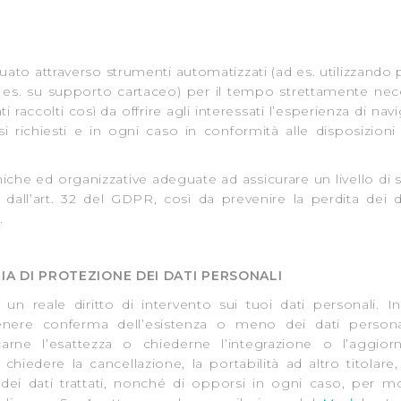
 suo utilizzo dei loro servizi.
 l'Utente accetta di memorizzare tutti i cookie sul dispositivo pe
ttuato attraverso strumenti automatizzati (ad es. utilizzand
 es. su supporto cartaceo) per il tempo strettamente nec
l’Utente può gestire direttamente le proprie preferenze selezi
ati raccolti così da offrire agli interessati l’esperienza di n
estinatarie della condivisione di informazioni sopra indicata.
ssi richiesti e in ogni caso in conformità alle disposizion
 "X" posizionata in alto a destra in questo banner l’Utente rifiut
niche ed organizzative adeguate ad assicurare un livello di
. La chiusura del presente banner comporta il permanere delle 
all’art. 32 del GDPR, così da prevenire la perdita dei dat
a navigazione in assenza di cookie o altri sistemi di tracciame
.
a corretta visualizzazione della pagina.
RIA DI PROTEZIONE DEI DATI PERSONALI
ce un reale diritto di intervento sui tuoi dati personali.
ottenere conferma dell’esistenza o meno dei dati persona
icarne l’esattezza o chiederne l’integrazione o l’aggi
i chiedere la cancellazione, la portabilità ad altro titolare
ei dati trattati, nonché di opporsi in ogni caso, per moti