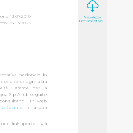
one: 13.07.2010
Visualizza
Documentazione
to: 26.03.2026
rmativa nazionale in
 nonché di ogni altra
rità Garante per la
ua S.p.A. (di seguito
consultano i siti web
bliacqua.it
e ai suoi
mite link ipertestuali