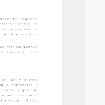
r le finalità sopra indicate.
o procedure e supporti
essario a conseguire
onando i singoli cookie
avigazione e consentire
i normative vigenti in
a tutti i cookie con la sola
 sicurezza adeguato al
impostazioni di default e
i, usi illeciti o non
nto ad esclusione di quelli
 In qualsiasi momento
li, di conoscerne il
ornamento, oppure la
, la trasformazione in
vi legittimi, al loro