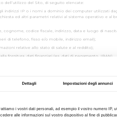
 dell’utilizzo del Sito, di seguito elencate:
ndirizzi IP o i nomi a dominio dei computer utilizzati dagl
ichiesta ed altri parametri relativi al sistema operativo e al b
gnome, codice fiscale, indirizzo, data e luogo di nascita
di telefono, fisso e/o mobile, indirizzo email);
oni relative allo stato di salute e al reddito);
fornitura, dati finanziari (es. dati di pagamento, IBAN).
 e invita, pertanto, a leggere la propria
Cookie Policy
.
li potranno essere trattate all’interno delle form presenti all
ative specifiche.
Dettagli
Impostazioni degli annunci
onali avviene principalmente nei confronti di terzi e/o desti
rattiamo i vostri dati personali, ad esempio il vostro numero IP, 
lità descritte. In particolare la trasmissione potrà avvenire n
dere alle informazioni sul vostro dispositivo al fine di pubblica