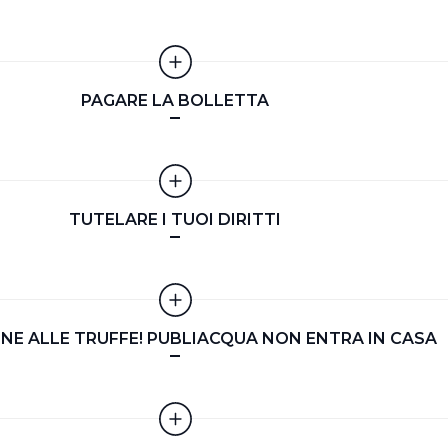
l’Utente può gestire direttamente le proprie preferenze selezi
estinatarie della condivisione di informazioni sopra indicata.
PAGARE LA BOLLETTA
 "X" posizionata in alto a destra in questo banner l’Utente rifiut
. La chiusura del presente banner comporta il permanere delle 
a navigazione in assenza di cookie o altri sistemi di tracciame
a corretta visualizzazione della pagina.
TUTELARE I TUOI DIRITTI
NE ALLE TRUFFE! PUBLIACQUA NON ENTRA IN CASA