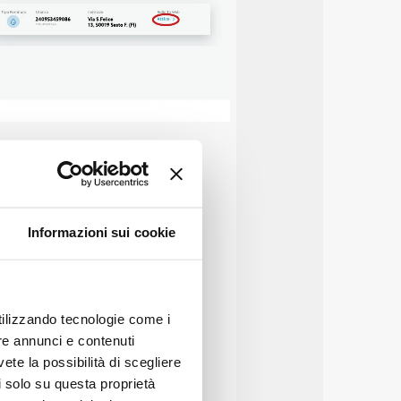
re i costi, sciegliere le
 cosa paghi in bolletta,
e le ultime novità.
Informazioni sui cookie
38 238, presso gli Uffici al
utilizzando tecnologie come i
re annunci e contenuti
vete la possibilità di scegliere
li solo su questa proprietà