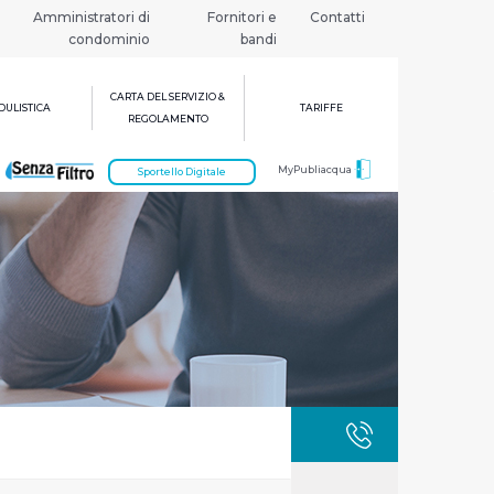
Amministratori di
Fornitori e
Contatti
condominio
bandi
CARTA DEL SERVIZIO &
ULISTICA
TARIFFE
REGOLAMENTO
MyPubliacqua
Sportello Digitale
GUASTI
800 3