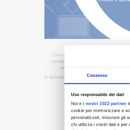
Con la bolletta digitale direttamente
modalità di pagamento, controllare l
accedere direttamente a MY Pub
Consenso
E' possibile attivare la bolletta digita
Uso responsabile dei dati
Noi e
i nostri 1022 partner
t
cookie per memorizzare e acce
personalizzati, misurare gli an
chi utilizza i vostri dati e pe