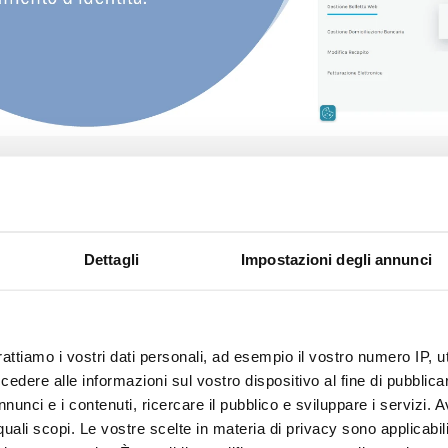
 dalla email, puoi consultare cosa paghi in bolletta, verifica
o storico dei consumi, comunicare l'autolettura, verificare
liacqua per gestire in autonomia la tua utenza e conoscer
Dettagli
Impostazioni degli annunci
le anche tramite lo Sportello Digitale, al Numero Verde 800 2
Pubblico e tramite
Noa l'Assistente Virtuale
rattiamo i vostri dati personali, ad esempio il vostro numero IP, 
dere alle informazioni sul vostro dispositivo al fine di pubblica
nunci e i contenuti, ricercare il pubblico e sviluppare i servizi. A
r quali scopi. Le vostre scelte in materia di privacy sono applicabi