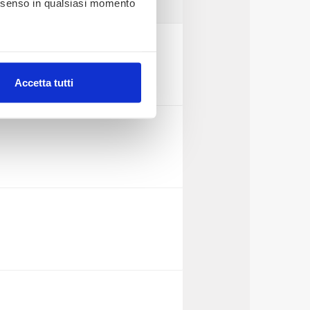
consenso in qualsiasi momento
alche metro,
Accetta tutti
e specifiche (impronte
ezione dettagli
. Puoi
lità di base quali la
te dall’Utente e con i
affico sul nostro sito web,
idendo informazioni sul
 di analisi dei dati web,
oni che l’Utente ha fornito
r le finalità sopra indicate.