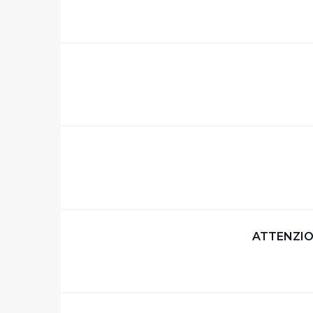
Cliccando su "Personalizza" 
desiderati e le terze parti d
Cliccando su "Rifiuta" o sulla
eccezione dei cookie tecnici
dunque la continuazione dell
tecnici indispensabili per un
ATTENZIO