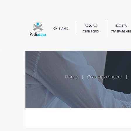
ACQUA &
SOCIETÀ
CHI SIAMO
TERRITORIO
TRASPARENTE
Home
|
Cosa devi sapere
|