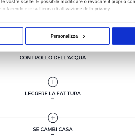
to le vostre scelte. È possibile modificare o revocare il proprio 
 o facendo clic sull'icona di attivazione della privacy.
I NOSTRI CANALI ONLINE
mo anche:
oni sulla tua posizione geografica, con un'approssimazione di qu
Personalizza
spositivo, scansionandolo attivamente alla ricerca di caratteristich
aborati i tuoi dati personali e imposta le tue preferenze nella
s
CONTROLLO DELL'ACQUA
consenso in qualsiasi momento dalla Dichiarazione sui cookie.
i necessari per rendere fruibile il sito web abilitandone funziona
accesso alle aree protette. In linea con le preferenze manifesta
i, i cookie possono essere inoltre utilizzati per analizzare il tr
LEGGERE LA FATTURA
 ed annunci e per fornire funzionalità dei social media, condiv
il nostro sito con i nostri partner. Tali soggetti, che si occupano
otrebbero combinare le informazioni ricevute con altre informazi
 suo utilizzo dei loro servizi.
SE CAMBI CASA
 l'Utente accetta di memorizzare tutti i cookie sul dispositivo pe