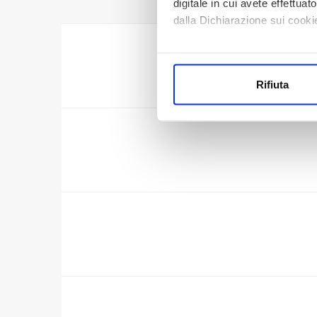
digitale in cui avete effettua
dalla Dichiarazione sui cookie
Con il tuo consenso, vorrem
raccogliere informazi
Rifiuta
Identificare il tuo di
digitali).
Approfondisci come vengono el
modificare o ritirare il tuo 
Utilizziamo dei cookie tecnic
navigazione sulle pagine e l'
consensi dallo stesso prestat
per personalizzare contenuti
modo in cui l’Utente utilizza 
pubblicità e social media, p
loro o che hanno raccolto dal
Cliccando su "Accetta tutti",