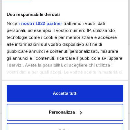
Uso responsabile dei dati
Noi e
i nostri 1022 partner
trattiamo i vostri dati
personali, ad esempio il vostro numero IP, utilizzando
tecnologie come i cookie per memorizzare e accedere
alle informazioni sul vostro dispositivo al fine di
pubblicare annunci e contenuti personalizzati, misurare
I NOSTRI CANALI ONLINE
gli annunci e i contenuti, ricercare il pubblico e sviluppare
i servizi. Avete la possibilità di scegliere chi utilizza i
vostri dati e per quali scopi. Le vostre scelte in materia di
privacy sono applicabili solo su questa proprietà digitale
in cui avete effettuato le vostre scelte. È possibile
CONTROLLO DELL'ACQUA
modificare o revocare il proprio consenso in qualsiasi
Accetta tutti
momento dalla Dichiarazione sui cookie o facendo clic
sull'icona di attivazione della privacy.
Personalizza
Con il tuo consenso, vorremmo anche:
LEGGERE LA FATTURA
raccogliere informazioni sulla tua posizione