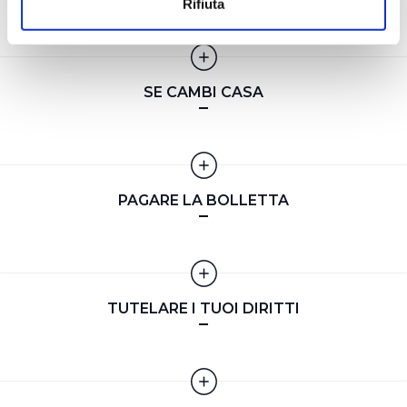
Rifiuta
geografica, con un'approssimazione di qualche
metro,
Identificare il tuo dispositivo, scansionandolo
attivamente alla ricerca di caratteristiche specifiche
SE CAMBI CASA
(impronte digitali).
Approfondisci come vengono elaborati i tuoi dati personali
e imposta le tue preferenze nella
sezione dettagli
. Puoi
modificare o ritirare il tuo consenso in qualsiasi momento
dalla Dichiarazione sui cookie.
PAGARE LA BOLLETTA
Utilizziamo dei cookie tecnici necessari per rendere
fruibile il sito web abilitandone funzionalità di base quali
la navigazione sulle pagine e l'accesso alle aree
protette. In linea con le preferenze manifestate
TUTELARE I TUOI DIRITTI
dall’Utente e con i consensi dallo stesso prestati, i
cookie possono essere inoltre utilizzati per analizzare il
traffico sul nostro sito web, per personalizzare
contenuti ed annunci e per fornire funzionalità dei social