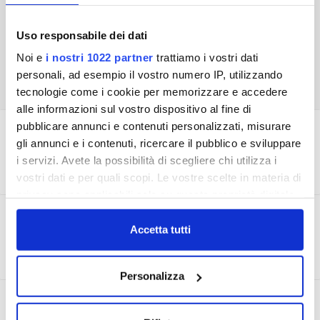
Uso responsabile dei dati
Noi e
i nostri 1022 partner
trattiamo i vostri dati
personali, ad esempio il vostro numero IP, utilizzando
tecnologie come i cookie per memorizzare e accedere
alle informazioni sul vostro dispositivo al fine di
pubblicare annunci e contenuti personalizzati, misurare
I NOSTRI CANALI ONLINE
gli annunci e i contenuti, ricercare il pubblico e sviluppare
i servizi. Avete la possibilità di scegliere chi utilizza i
vostri dati e per quali scopi. Le vostre scelte in materia di
privacy sono applicabili solo su questa proprietà digitale
in cui avete effettuato le vostre scelte. È possibile
CONTROLLO DELL'ACQUA
modificare o revocare il proprio consenso in qualsiasi
Accetta tutti
momento dalla Dichiarazione sui cookie o facendo clic
sull'icona di attivazione della privacy.
Personalizza
Con il tuo consenso, vorremmo anche:
LEGGERE LA FATTURA
raccogliere informazioni sulla tua posizione