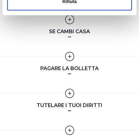
Rifiuta
geografica, con un'approssimazione di qualche
metro,
Identificare il tuo dispositivo, scansionandolo
attivamente alla ricerca di caratteristiche specifiche
SE CAMBI CASA
(impronte digitali).
Approfondisci come vengono elaborati i tuoi dati personali
e imposta le tue preferenze nella
sezione dettagli
. Puoi
modificare o ritirare il tuo consenso in qualsiasi momento
dalla Dichiarazione sui cookie.
PAGARE LA BOLLETTA
Utilizziamo dei cookie tecnici necessari per rendere
fruibile il sito web abilitandone funzionalità di base quali
la navigazione sulle pagine e l'accesso alle aree
protette. In linea con le preferenze manifestate
TUTELARE I TUOI DIRITTI
dall’Utente e con i consensi dallo stesso prestati, i
cookie possono essere inoltre utilizzati per analizzare il
traffico sul nostro sito web, per personalizzare
contenuti ed annunci e per fornire funzionalità dei social